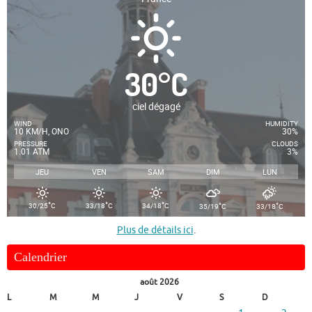
30
°
C
ciel dégagé
WIND
HUMIDITY
10 KM/H, ONO
30%
PRESSURE
CLOUDS
1.01 ATM
3%
JEU
VEN
SAM
DIM
LUN
°
°
°
°
°
30/25
C
33/18
C
34/18
C
35/19
C
33/18
C
Plus de détails ici
.
Calendrier
août 2026
L
M
M
J
V
S
D