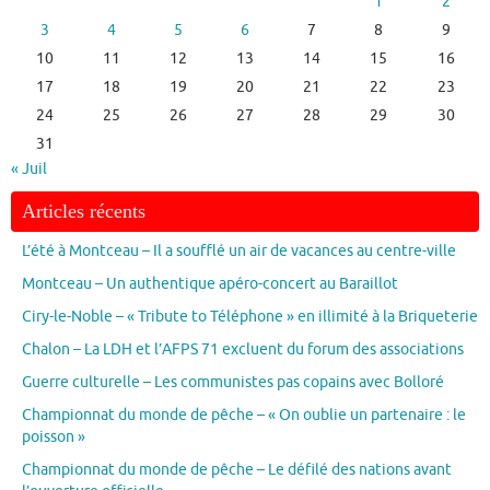
1
2
3
4
5
6
7
8
9
10
11
12
13
14
15
16
17
18
19
20
21
22
23
24
25
26
27
28
29
30
31
« Juil
Articles récents
L’été à Montceau – Il a soufflé un air de vacances au centre-ville
Montceau – Un authentique apéro-concert au Baraillot
Ciry-le-Noble – « Tribute to Téléphone » en illimité à la Briqueterie
Chalon – La LDH et l’AFPS 71 excluent du forum des associations
Guerre culturelle – Les communistes pas copains avec Bolloré
Championnat du monde de pêche – « On oublie un partenaire : le
poisson »
Championnat du monde de pêche – Le défilé des nations avant