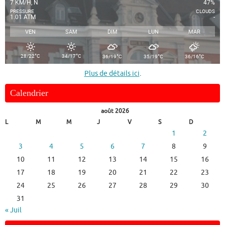
7 KM/H, N
47%
PRESSURE
CLOUDS
1.01 ATM
-
VEN
SAM
DIM
LUN
MAR
°
°
°
°
°
28/22
C
34/17
C
36/19
C
35/19
C
36/16
C
Plus de détails ici
.
Calendrier
août 2026
L
M
M
J
V
S
D
1
2
3
4
5
6
7
8
9
10
11
12
13
14
15
16
17
18
19
20
21
22
23
24
25
26
27
28
29
30
31
« Juil