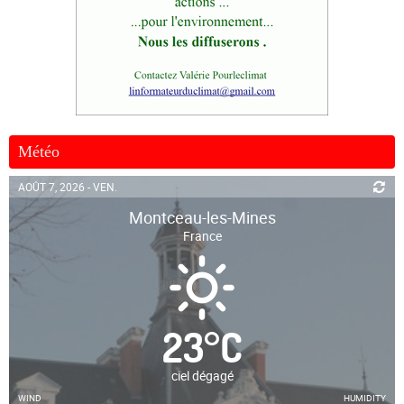
Météo
AOÛT 7, 2026 - VEN.
Montceau-les-Mines
France
23
°
C
ciel dégagé
WIND
HUMIDITY