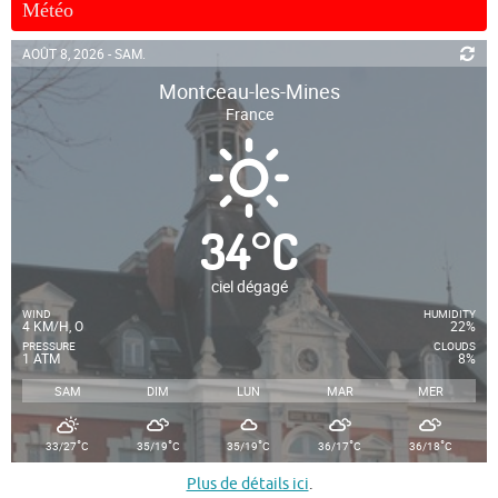
Météo
AOÛT 8, 2026 - SAM.
Montceau-les-Mines
France
34
°
C
ciel dégagé
WIND
HUMIDITY
4 KM/H, O
22%
PRESSURE
CLOUDS
1 ATM
8%
SAM
DIM
LUN
MAR
MER
°
°
°
°
°
33/27
C
35/19
C
35/19
C
36/17
C
36/18
C
Plus de détails ici
.