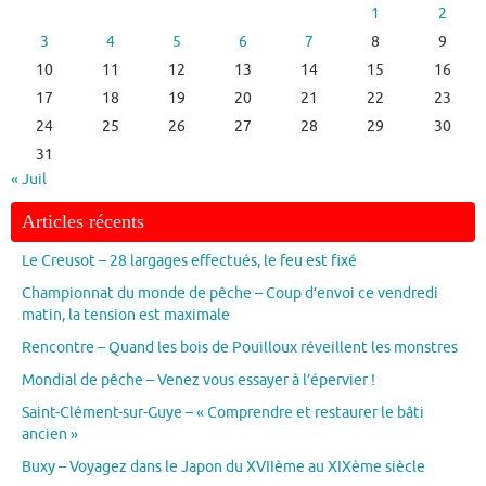
1
2
3
4
5
6
7
8
9
10
11
12
13
14
15
16
17
18
19
20
21
22
23
24
25
26
27
28
29
30
31
« Juil
Articles récents
Le Creusot – 28 largages effectués, le feu est fixé
Championnat du monde de pêche – Coup d’envoi ce vendredi
matin, la tension est maximale
Rencontre – Quand les bois de Pouilloux réveillent les monstres
Mondial de pêche – Venez vous essayer à l’épervier !
Saint-Clément-sur-Guye – « Comprendre et restaurer le bâti
ancien »
Buxy – Voyagez dans le Japon du XVIIème au XIXème siècle