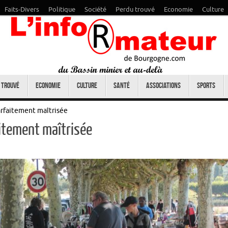
Faits-Divers
Politique
Société
Perdu trouvé
Economie
Culture
 trouvé
Economie
Culture
Santé
Associations
Sports
rfaitement maîtrisée
itement maîtrisée