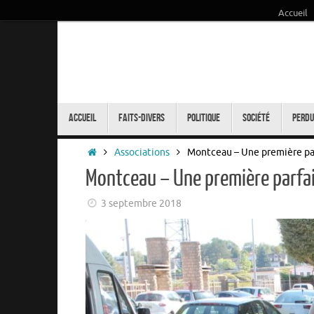
Accueil
Passer
au
contenu
Passer
au
Accueil
Faits-Divers
Politique
Société
Perdu
contenu
Accueil
Associations
Montceau – Une première pa
Montceau – Une première parfa
3 septembre 2018