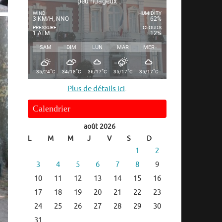
peu nuageux
WIND
HUMIDITY
3 KM/H, NNO
62%
PRESSURE
CLOUDS
1 ATM
12%
SAM
DIM
LUN
MAR
MER
°
°
°
°
°
35/24
C
34/18
C
36/17
C
35/17
C
35/17
C
Plus de détails ici
.
Calendrier
août 2026
L
M
M
J
V
S
D
1
2
3
4
5
6
7
8
9
10
11
12
13
14
15
16
17
18
19
20
21
22
23
24
25
26
27
28
29
30
31