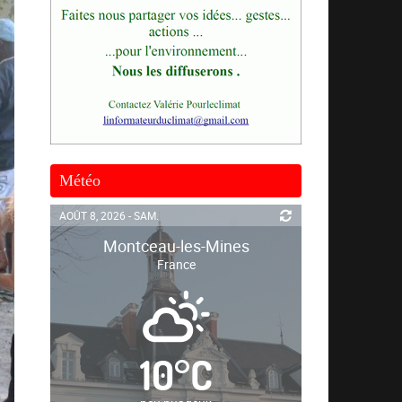
Météo
AOÛT 8, 2026 - SAM.
Montceau-les-Mines
France
10
°
C