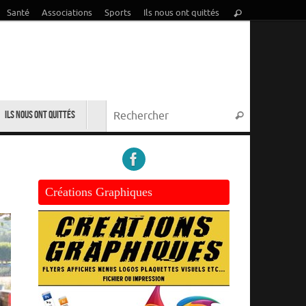
Recherche
Santé
Associations
Sports
Ils nous ont quittés
Rechercher
pour
:
Recherche p
Ils nous ont quittés
Rechercher
Créations Graphiques