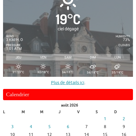
19
°
C
ciel dégagé
WIND
HUMIDITY
3 KM/H, O
73%
PRESSURE
CLOUDS
1.01 ATM
-
JEU
VEN
SAM
DIM
LUN
°
°
°
°
°
31/23
C
32/18
C
34/15
C
34/18
C
35/18
C
Plus de détails ici
.
Calendrier
août 2026
L
M
M
J
V
S
D
1
2
3
4
5
6
7
8
9
10
11
12
13
14
15
16