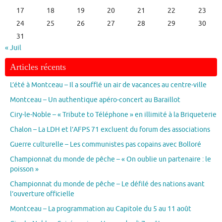
17
18
19
20
21
22
23
24
25
26
27
28
29
30
31
« Juil
Articles récents
L’été à Montceau – Il a soufflé un air de vacances au centre-ville
Montceau – Un authentique apéro-concert au Baraillot
Ciry-le-Noble – « Tribute to Téléphone » en illimité à la Briqueterie
Chalon – La LDH et l’AFPS 71 excluent du forum des associations
Guerre culturelle – Les communistes pas copains avec Bolloré
Championnat du monde de pêche – « On oublie un partenaire : le
poisson »
Championnat du monde de pêche – Le défilé des nations avant
l’ouverture officielle
Montceau – La programmation au Capitole du 5 au 11 août