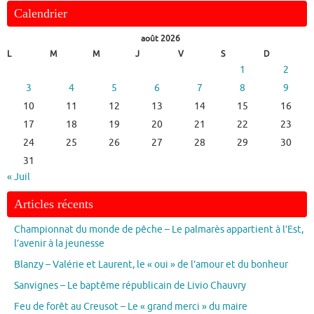
Calendrier
août 2026
L
M
M
J
V
S
D
1
2
3
4
5
6
7
8
9
10
11
12
13
14
15
16
17
18
19
20
21
22
23
24
25
26
27
28
29
30
31
« Juil
Articles récents
Championnat du monde de pêche – Le palmarès appartient à l’Est,
l’avenir à la jeunesse
Blanzy – Valérie et Laurent, le « oui » de l’amour et du bonheur
Sanvignes – Le baptême républicain de Livio Chauvry
Feu de forêt au Creusot – Le « grand merci » du maire