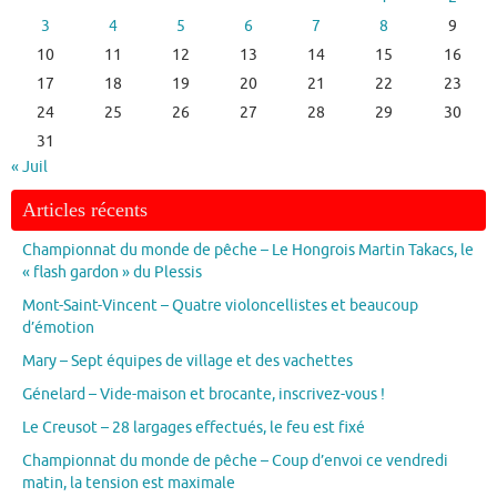
3
4
5
6
7
8
9
10
11
12
13
14
15
16
17
18
19
20
21
22
23
24
25
26
27
28
29
30
31
« Juil
Articles récents
Championnat du monde de pêche – Le Hongrois Martin Takacs, le
« flash gardon » du Plessis
Mont-Saint-Vincent – Quatre violoncellistes et beaucoup
d’émotion
Mary – Sept équipes de village et des vachettes
Génelard – Vide-maison et brocante, inscrivez-vous !
Le Creusot – 28 largages effectués, le feu est fixé
Championnat du monde de pêche – Coup d’envoi ce vendredi
matin, la tension est maximale