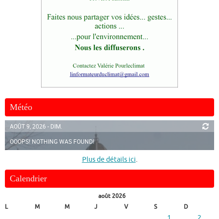
Météo
AOÛT 9, 2026 - DIM.
OOOPS! NOTHING WAS FOUND!
Plus de détails ici
.
Calendrier
août 2026
L
M
M
J
V
S
D
1
2