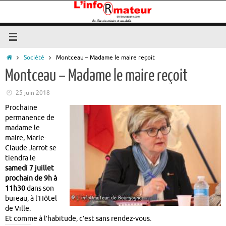
Passer
au
contenu
Accueil
Société
Montceau – Madame le maire reçoit
Montceau – Madame le maire reçoit
25 juin 2018
Prochaine
permanence de
madame le
maire, Marie-
Claude Jarrot se
tiendra le
samedi 7 juillet
prochain de 9h à
11h30
dans son
bureau, à l’Hôtel
de Ville.
Et comme à l’habitude, c’est sans rendez-vous.