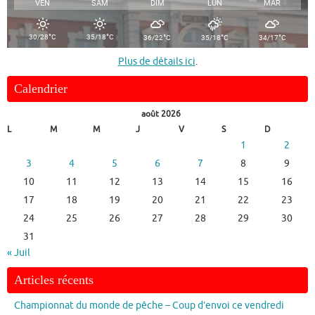
VEN
SAM
DIM
LUN
MAR
°
°
°
°
°
30/28
C
35/18
C
36/22
C
35/18
C
34/17
C
Plus de détails ici
.
Calendrier
août 2026
L
M
M
J
V
S
D
1
2
3
4
5
6
7
8
9
10
11
12
13
14
15
16
17
18
19
20
21
22
23
24
25
26
27
28
29
30
31
« Juil
Articles récents
Championnat du monde de pêche – Coup d’envoi ce vendredi