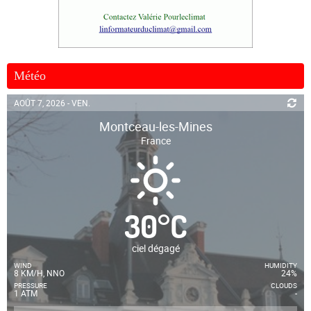
Météo
AOÛT 7, 2026 - VEN.
Montceau-les-Mines
France
30
°
C
ciel dégagé
WIND
HUMIDITY
8 KM/H, NNO
24%
PRESSURE
CLOUDS
1 ATM
-