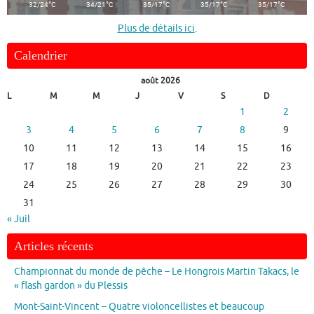
°
°
°
°
°
32/24
C
34/21
C
35/17
C
35/17
C
35/17
C
Plus de détails ici
.
Calendrier
août 2026
L
M
M
J
V
S
D
1
2
3
4
5
6
7
8
9
10
11
12
13
14
15
16
17
18
19
20
21
22
23
24
25
26
27
28
29
30
31
« Juil
Articles récents
Championnat du monde de pêche – Le Hongrois Martin Takacs, le
« flash gardon » du Plessis
Mont-Saint-Vincent – Quatre violoncellistes et beaucoup