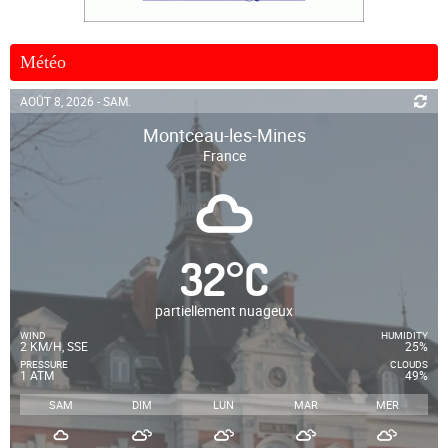
Météo
AOÛT 8, 2026 - SAM.
Montceau-les-Mines
France
32
°
C
partiellement nuageux
WIND
HUMIDITY
2 KM/H, SSE
25%
PRESSURE
CLOUDS
1 ATM
49%
SAM
DIM
LUN
MAR
MER