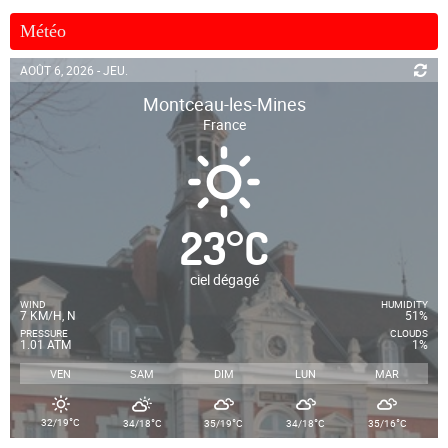
Météo
AOÛT 6, 2026 - JEU.
Montceau-les-Mines
France
23
°
C
ciel dégagé
WIND
HUMIDITY
7 KM/H, N
51%
PRESSURE
CLOUDS
1.01 ATM
1%
VEN
SAM
DIM
LUN
MAR
°
°
°
°
°
32/19
C
34/18
C
35/19
C
34/18
C
35/16
C