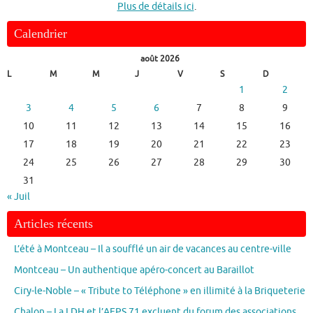
Plus de détails ici
.
Calendrier
août 2026
L
M
M
J
V
S
D
1
2
3
4
5
6
7
8
9
10
11
12
13
14
15
16
17
18
19
20
21
22
23
24
25
26
27
28
29
30
31
« Juil
Articles récents
L’été à Montceau – Il a soufflé un air de vacances au centre-ville
Montceau – Un authentique apéro-concert au Baraillot
Ciry-le-Noble – « Tribute to Téléphone » en illimité à la Briqueterie
Chalon – La LDH et l’AFPS 71 excluent du forum des associations