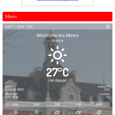
Météo
AOÛT 7, 2026 - VEN.
Montceau-les-Mines
France
27
°
C
ciel dégagé
WIND
HUMIDITY
8 KM/H, NNO
32%
PRESSURE
CLOUDS
1.01 ATM
1%
VEN
SAM
DIM
LUN
MAR