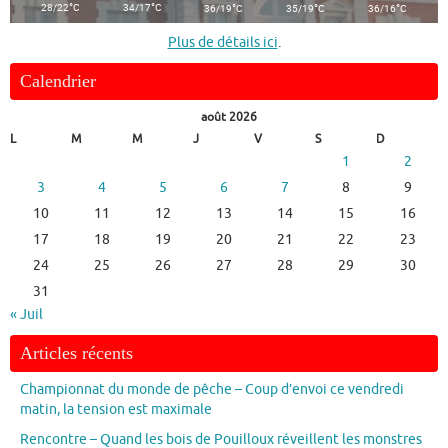
°
°
°
°
°
28/22
C
34/17
C
36/19
C
35/19
C
36/16
C
Plus de détails ici
.
Calendrier
août 2026
L
M
M
J
V
S
D
1
2
3
4
5
6
7
8
9
10
11
12
13
14
15
16
17
18
19
20
21
22
23
24
25
26
27
28
29
30
31
« Juil
Articles récents
Championnat du monde de pêche – Coup d’envoi ce vendredi
matin, la tension est maximale
Rencontre – Quand les bois de Pouilloux réveillent les monstres