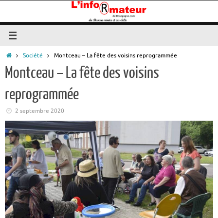
Passer
au
contenu
Accueil
Société
Montceau – La fête des voisins reprogrammée
Montceau – La fête des voisins
reprogrammée
2 septembre 2020