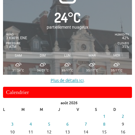
24
°
C
partiellement nuageux
WIND
HUMIDITY
3 KM/H, ENE
42%
PRESSURE
CLOUDS
1 ATM
35%
SAM
DIM
LUN
MAR
MER
°
°
°
°
°
31/24
C
34/21
C
35/17
C
35/17
C
35/17
C
Plus de détails ici
.
Calendrier
août 2026
L
M
M
J
V
S
D
1
2
3
4
5
6
7
8
9
10
11
12
13
14
15
16