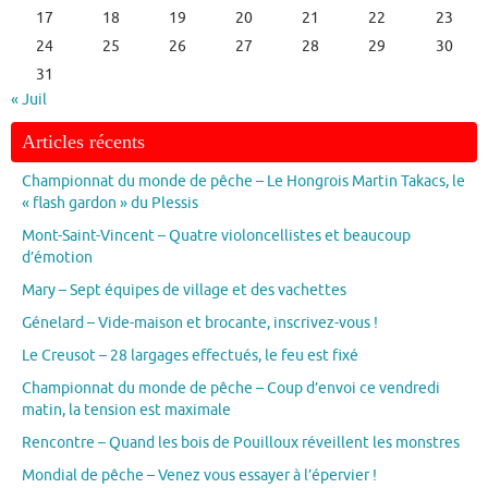
17
18
19
20
21
22
23
24
25
26
27
28
29
30
31
« Juil
Articles récents
Championnat du monde de pêche – Le Hongrois Martin Takacs, le
« flash gardon » du Plessis
Mont-Saint-Vincent – Quatre violoncellistes et beaucoup
d’émotion
Mary – Sept équipes de village et des vachettes
Génelard – Vide-maison et brocante, inscrivez-vous !
Le Creusot – 28 largages effectués, le feu est fixé
Championnat du monde de pêche – Coup d’envoi ce vendredi
matin, la tension est maximale
Rencontre – Quand les bois de Pouilloux réveillent les monstres
Mondial de pêche – Venez vous essayer à l’épervier !