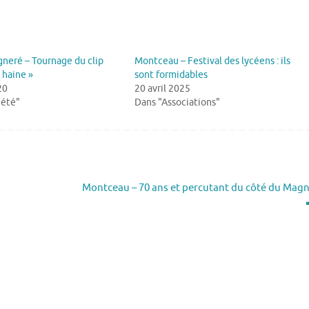
neré – Tournage du clip
Montceau – Festival des lycéens : ils
 haine »
sont formidables
20
20 avril 2025
iété"
Dans "Associations"
Montceau – 70 ans et percutant du côté du Mag