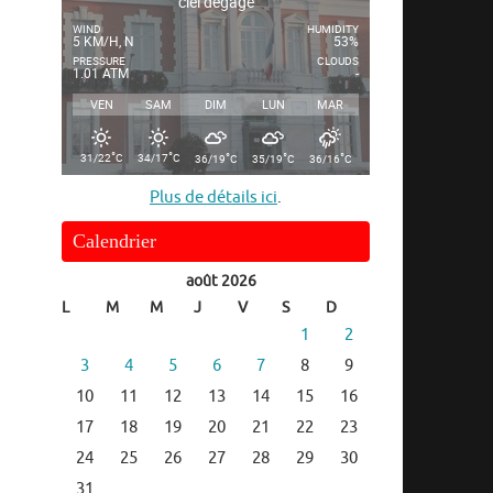
ciel dégagé
WIND
HUMIDITY
5 KM/H, N
53%
PRESSURE
CLOUDS
1.01 ATM
-
VEN
SAM
DIM
LUN
MAR
°
°
°
°
°
31/22
C
34/17
C
36/19
C
35/19
C
36/16
C
Plus de détails ici
.
Calendrier
août 2026
L
M
M
J
V
S
D
1
2
3
4
5
6
7
8
9
10
11
12
13
14
15
16
17
18
19
20
21
22
23
24
25
26
27
28
29
30
31