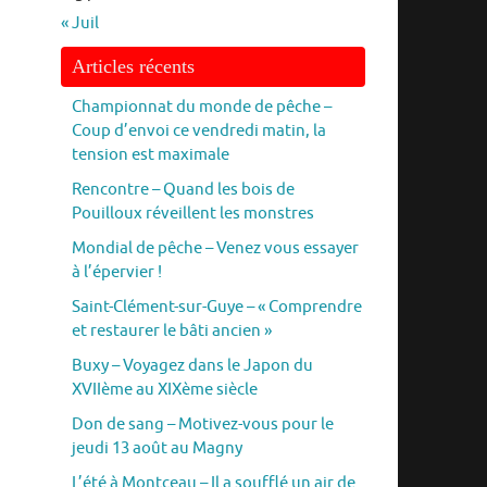
« Juil
Articles récents
Championnat du monde de pêche –
Coup d’envoi ce vendredi matin, la
tension est maximale
Rencontre – Quand les bois de
Pouilloux réveillent les monstres
Mondial de pêche – Venez vous essayer
à l’épervier !
Saint-Clément-sur-Guye – « Comprendre
et restaurer le bâti ancien »
Buxy – Voyagez dans le Japon du
XVIIème au XIXème siècle
Don de sang – Motivez-vous pour le
jeudi 13 août au Magny
L’été à Montceau – Il a soufflé un air de