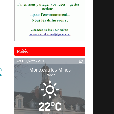
Météo
AOÛT 7, 2026 - VEN.
Montceau-les-Mines
ny
France
22
°
C