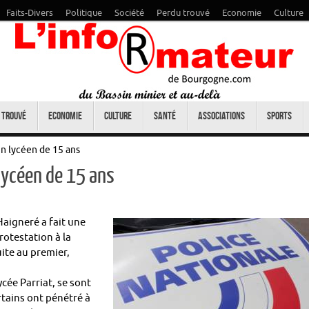
Faits-Divers
Politique
Société
Perdu trouvé
Economie
Culture
 trouvé
Economie
Culture
Santé
Associations
Sports
n lycéen de 15 ans
lycéen de 15 ans
Haigneré a fait une
rotestation à la
ite au premier,
ycée Parriat, se sont
tains ont pénétré à