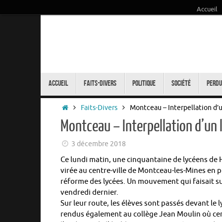
Accueil
Passer
au
contenu
Passer
au
Accueil
Faits-Divers
Politique
Société
Perdu
contenu
Accueil
Faits-Divers
Montceau – Interpellation d’u
Montceau – Interpellation d’un 
3 décembre 2018
Ce lundi matin, une cinquantaine de lycéens de 
virée au centre-ville de Montceau-les-Mines en p
réforme des lycées. Un mouvement qui faisait su
vendredi dernier.
Sur leur route, les élèves sont passés devant le l
rendus également au collège Jean Moulin où cer