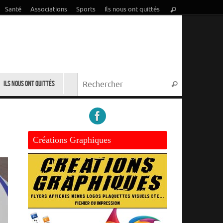
Recherche
Santé
Associations
Sports
Ils nous ont quittés
Rechercher
pour
:
Recherche p
Ils nous ont quittés
Rechercher
Créations Graphiques