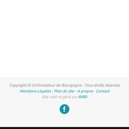
Copyright © L'informateur de Bourgogne - Tous droits réservés
Mentions Légales
-
Plan du site
-
A propos
-
Contact
Site créé et géré par
BIRD