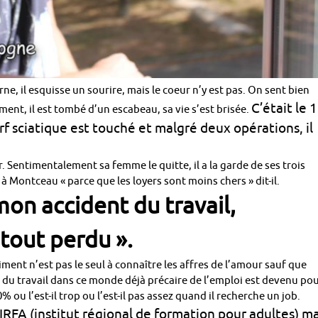
ne, il esquisse un sourire, mais le coeur n’y est pas. On sent bien
C’était le 
nt, il est tombé d’un escabeau, sa vie s’est brisée.
erf sciatique est touché et malgré deux opérations, il
 Sentimentalement sa femme le quitte, il a la garde de ses trois
 Montceau « parce que les loyers sont moins chers » dit-il.
mon accident du travail,
i tout perdu ».
timent n’est pas le seul à connaître les affres de l’amour sauf que
 du travail dans ce monde déjà précaire de l’emploi est devenu po
u l’est-il trop ou l’est-il pas assez quand il recherche un job.
l’IRFA (institut régional de formation pour adultes) ma