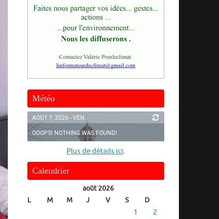
Météo
AOÛT 7, 2026 - VEN.
OOOPS! NOTHING WAS FOUND!
Plus de détails ici
.
Calendrier
août 2026
L
M
M
J
V
S
D
1
2