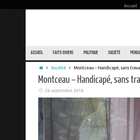
Accueil
Passer
au
contenu
Passer
au
Accueil
Faits-Divers
Politique
Société
Perdu
contenu
Accueil
Société
Montceau – Handicapé, sans travail
Montceau – Handicapé, sans trav
26 septembre 2018