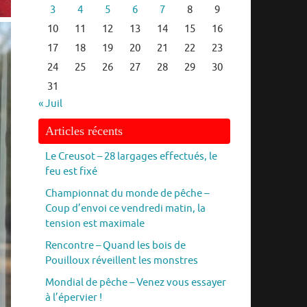
3
4
5
6
7
8
9
10
11
12
13
14
15
16
17
18
19
20
21
22
23
24
25
26
27
28
29
30
31
« Juil
Articles récents
Le Creusot – 28 largages effectués, le
feu est fixé
Championnat du monde de pêche –
Coup d’envoi ce vendredi matin, la
tension est maximale
Rencontre – Quand les bois de
Pouilloux réveillent les monstres
Mondial de pêche – Venez vous essayer
à l’épervier !