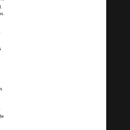
l.
ps.
e
e
s
es
e
de