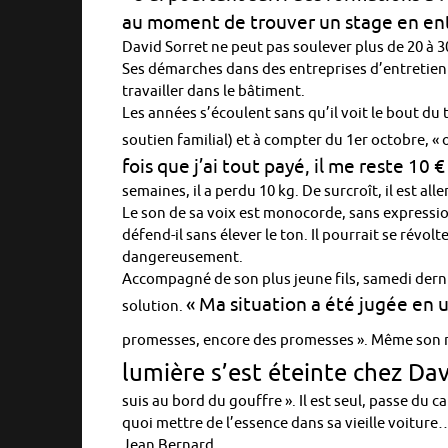
au moment de trouver un stage en ent
David Sorret ne peut pas soulever plus de 20 à 
Ses démarches dans des entreprises d’entretien d
travailler dans le bâtiment.
Les années s’écoulent sans qu’il voit le bout d
soutien familial) et à compter du 1er octobre, « o
fois que j’ai tout payé, il me reste 10 €
semaines, il a perdu 10 kg. De surcroît, il est all
Le son de sa voix est monocorde, sans expressio
défend-il sans élever le ton. Il pourrait se révol
dangereusement.
Accompagné de son plus jeune fils, samedi dernie
« Ma situation a été jugée en
solution.
promesses, encore des promesses ». Même son re
lumière s’est éteinte chez Dav
suis au bord du gouffre ». Il est seul, passe du
quoi mettre de l’essence dans sa vieille voiture…
Jean Bernard