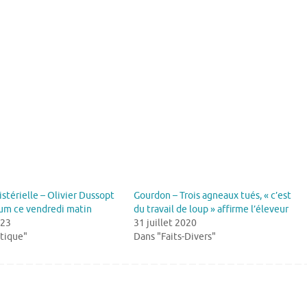
istérielle – Olivier Dussopt
Gourdon – Trois agneaux tués, « c’est
um ce vendredi matin
du travail de loup » affirme l’éleveur
023
31 juillet 2020
itique"
Dans "Faits-Divers"