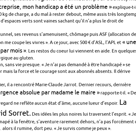
reprise, mon handicap a été un problème »
explique-t-i
30 kg de charge, a du mal à rester debout, même assis très longtem
’espaces verts sont vaines sachant qu’il n’a plus le droit de
u tunnel, ses revenus s’amenuisent, chômage puis ASF (allocation d
« un
n me coupe les vivres ». A ce jour, avec 500 € d’ASL, l’APL et
 par mois »
. Les restos du coeur lui viennent en aide. En quelque
ergique au gluten.
n, sans vie presque. « Je n’ai pas demandé à être handicapé » se
ter mais la force et le courage sont aux abonnés absents. Il dérive
r, il a rencontré Marie-Claude Jarrot. Dernier recours, dernière
 urgence absolue par madame le maire »
rapporte-t-il. « D
La
gard ne reflète aucun état d’âme, aucune lueur d’espoir.
id Sorret.
Des idées les plus noires lui traversent l’esprit. « J
 canapé à la fenêtre, s’aventure rarement dehors, n’a pas forcément 
 alors il rumine, dort peu. « Je survis comme je peux ».