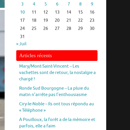
3
4
5
6
7
8
9
10
11
12
13
14
15
16
17
18
19
20
21
22
23
24
25
26
27
28
29
30
31
« Juil
Articles récents
Mary/Mont-Saint-Vincent – Les
vachettes sont de retour, la nostalgie a
chargé !
Ronde Sud Bourgogne – La pluie du
matin n’arrête pas l’enthousiasme
Ciry-le-Noble – Ils ont tous répondu au
« Téléphone »
A Pouilloux, la forêt a de la mémoire et
parfois, elle a faim