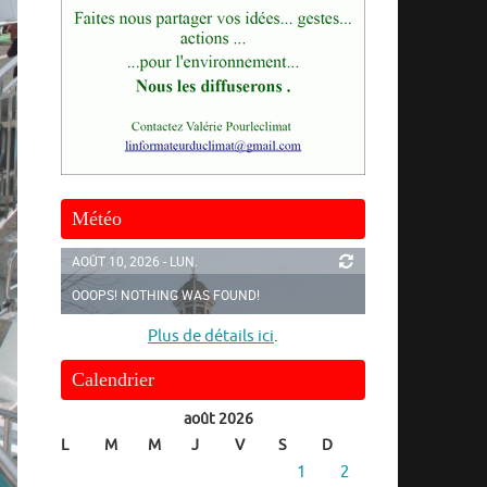
Météo
AOÛT 10, 2026 - LUN.
OOOPS! NOTHING WAS FOUND!
Plus de détails ici
.
Calendrier
août 2026
L
M
M
J
V
S
D
1
2