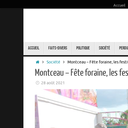
Accueil
Passer
au
contenu
Passer
au
Accueil
Faits-Divers
Politique
Société
Perdu
contenu
Accueil
Société
Montceau – Fête foraine, les fes
Montceau – Fête foraine, les f
28 août 2021