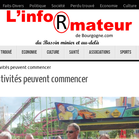
Faits-Divers
Politique
Société
Perdu trouvé
Economie
Culture
 trouvé
Economie
Culture
Santé
Associations
Sports
tivités peuvent commencer
estivités peuvent commencer