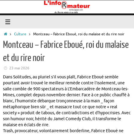
Passer
au
contenu
Accueil
Culture
Montceau – Fabrice Eboué, roi du malaise et du rire noir
Montceau – Fabrice Eboué, roi du malaise
et du rire noir
23 mai 2026
Dans Solitudes, au pluriel s’il vous plaît,
Fabrice Eboué
semble
pourtant avoir trouvé le meilleur remède contre l’isolement, une
salle comble de 900 spectateurs à
L’Embarcadère de Montceau-les-
Mines
, complet depuis novembre dernier. Face à ce public chauffé à
blanc, l’humoriste débarque tronçonneuse à la main _ façon
métaphorique bien sûr _ et massacre tout ce que notre « real
society » produit de tabous, de contradictions et d’hypocrisies. Avec
son humour noir, hérité du
Jamel Comedy Club
, il transforme le
malaise en éclats de rire.
Trash, provocateur, volontairement borderline, Fabrice Eboué ne