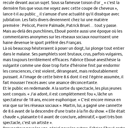
recule devant aucun sujet. Sous sa fameuse toison d’or _ « c’est la
dernière fois que vous me voyez avec cette coupe de cheveux »,
lance-t-il au public _ il s’amuse d’une actualité qu’il dissèque avec
jubilation. Les faits divers deviennent chez lui une matière
première : Pelicot,
Pierre Palmade
,
Patrick Bruel
… tout y passe.
Mais au-delà des punchlines, Eboué pointe aussi une époque où les
commentaires anonymes sur les réseaux sociaux nourrissent une
haine devenue le sport préféré des Français.
Là où beaucoup hésiteraient à poser un doigt, lui plonge tout entier
dans le malaise. Ses pamphlets sont brutaux, crus, parfois vulgaires,
mais toujours terriblement efficaces. Fabrice Eboué anesthésie la
vulgarité comme une dose trop forte d’héroïne finit par endormir
les consciences, c’est violent, dérangeant, mais redoutablement
puissant. A l’image de cette bière 8.6 dont il est l’égérie assumée, il
fait mousser l’excès avec une aisance déconcertante.
Et le public en redemande. A la sortie du spectacle, les plus jeunes
sont conquis. « J’ai adoré, il est complètement fou », lâche un
spectateur de 18 ans, encore euphorique. « C’est encore mieux en
vrai que sur les réseaux sociaux ». Martin, lui, a gagné une cannette
de 8.6 avant de la descendre d’une traite à la fin du show. « Elle était
chaude », plaisante-t-il avant de conclure, admiratif, « quel très bon
spectacle, c’est un artiste ».