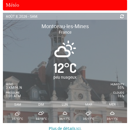
Météo
AOÛT 8, 2026 - SAM.
Montceau-les-Mines
France
12
°
C
peu nuageux
WIND
HUMIDITY
3 KM/H, N
55%
PRESSURE
CLOUDS
1.01 ATM
16%
SAM
DIM
LUN
MAR
MER
°
°
°
°
°
35/12
C
34/18
C
36/17
C
35/17
C
35/17
C
Plus de détails ici
.