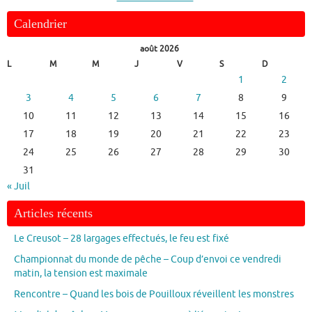
Calendrier
août 2026
L
M
M
J
V
S
D
1
2
3
4
5
6
7
8
9
10
11
12
13
14
15
16
17
18
19
20
21
22
23
24
25
26
27
28
29
30
31
« Juil
Articles récents
Le Creusot – 28 largages effectués, le feu est fixé
Championnat du monde de pêche – Coup d’envoi ce vendredi
matin, la tension est maximale
Rencontre – Quand les bois de Pouilloux réveillent les monstres