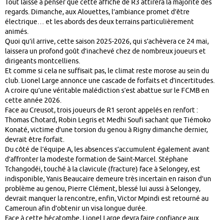
Tout laisse à penser que cette affiche de R3 attirera la majorité des
regards. Dimanche, aux Alouettes, l’ambiance promet d’être
électrique… et les abords des deux terrains particulièrement
animés.
Quoi qu’il arrive, cette saison 2025-2026, qui s’achèvera ce 24 mai,
laissera un profond goût d’inachevé chez de nombreux joueurs et
dirigeants montcelliens.
Et comme si cela ne suffisait pas, le climat reste morose au sein du
club. Lionel Large annonce une cascade de forfaits et d’incertitudes.
A croire qu’une véritable malédiction s’est abattue sur le FCMB en
cette année 2026.
Face au Creusot, trois joueurs de R1 seront appelés en renfort :
Thomas Chotard, Robin Legris et Medhi Soufi sachant que Tiémoko
Konaté, victime d’une torsion du genou à Rigny dimanche dernier,
devrait être forfait.
Du côté de l’équipe A, les absences s’accumulent également avant
d’affronter la modeste formation de Saint-Marcel. Stéphane
Tchangodéi, touché à la clavicule (fracture) face à Selongey, est
indisponible, Yanis Beaucaire demeure très incertain en raison d’un
problème au genou, Pierre Clément, blessé lui aussi à Selongey,
devrait manquer la rencontre, enfin, Victor Mpindi est retourné au
Cameroun afin d’obtenir un visa longue durée.
Face à cette hécatombe, Lionel Large devra faire confiance aux