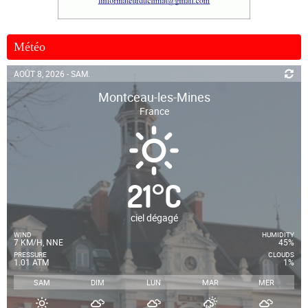
Météo
AOÛT 8, 2026 - SAM.
Montceau-les-Mines
France
21
°
C
ciel dégagé
WIND
HUMIDITY
7 KM/H, NNE
45%
PRESSURE
CLOUDS
1.01 ATM
1%
SAM
DIM
LUN
MAR
MER