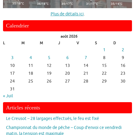
°
°
°
°
°
35/18
C
36/18
C
35/17
C
31/17
C
35/18
C
Plus de détails ici
.
Calendrier
août 2026
L
M
M
J
V
S
D
1
2
3
4
5
6
7
8
9
10
11
12
13
14
15
16
17
18
19
20
21
22
23
24
25
26
27
28
29
30
31
« Juil
Articles récents
Le Creusot – 28 largages effectués, le feu est fixé
Championnat du monde de pêche – Coup d’envoi ce vendredi
matin, la tension est maximale