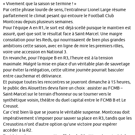
« Vivement que la saison se termine ! »
Par cette phrase lourde de sens, l’entraîneur Lionel Large résume
parfaitement le climat pesant qui entoure le Football Club
Montceau depuis plusieurs semaines.
Pour l’équipe A en R1, le sort est déjà scellé puisque le maintien est
assuré, quel que soit le résultat face à Saint-Marcel. Une maigre
consolation pour les Reds, qui nourrissaient de bien plus grandes
ambitions cette saison, avec en ligne de mire les premiers rôles,
voire une accession en National 3.
En revanche, pour l’équipe B en R3, l’heure est à la tension
maximale. Malgré la mise en place d’un véritable plan de sauvetage
pour éviter la relégation, cette ultime journée pourrait basculer
entre cauchemar et délivrance.
Et puisque toutes les rencontres se joueront dimanche à 15 heures,
le public des Alouettes devra faire un choix : assister au FCMB –
Saint-Marcel sur le terrain d’honneur ou se tourner vers le
synthétique voisin, théâtre du duel capital entre le FCMB B et Le
Creusot.
Car c’est bien là que se jouera le véritable suspense. Montceau doit
impérativement s’imposer pour sauver sa place en R3, tandis que les
Creusotins n’ont d’autre option qu’une victoire pour espérer
accéder à la R2.