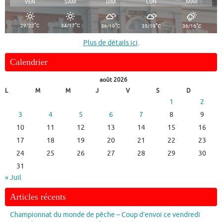
VEN
SAM
DIM
LUN
MAR
°
°
°
°
°
29/22
C
34/17
C
36/19
C
35/19
C
36/16
C
Plus de détails ici
.
Calendrier
août 2026
L
M
M
J
V
S
D
1
2
3
4
5
6
7
8
9
10
11
12
13
14
15
16
17
18
19
20
21
22
23
24
25
26
27
28
29
30
31
« Juil
Articles récents
Championnat du monde de pêche – Coup d’envoi ce vendredi