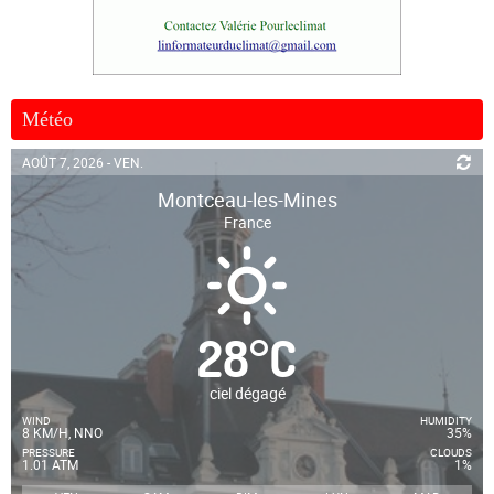
Météo
AOÛT 7, 2026 - VEN.
Montceau-les-Mines
France
28
°
C
ciel dégagé
WIND
HUMIDITY
8 KM/H, NNO
35%
PRESSURE
CLOUDS
1.01 ATM
1%