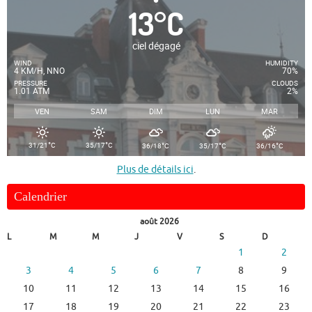
13
°
C
ciel dégagé
WIND
HUMIDITY
4 KM/H, NNO
70%
PRESSURE
CLOUDS
1.01 ATM
2%
VEN
SAM
DIM
LUN
MAR
°
°
°
°
°
31/21
C
35/17
C
36/18
C
35/17
C
36/16
C
Plus de détails ici
.
Calendrier
août 2026
L
M
M
J
V
S
D
1
2
3
4
5
6
7
8
9
10
11
12
13
14
15
16
17
18
19
20
21
22
23