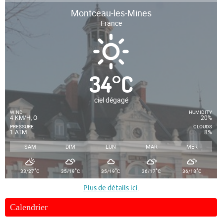
Montceau-les-Mines
France
34
°
C
ciel dégagé
WIND
HUMIDITY
4 KM/H, O
20%
PRESSURE
CLOUDS
1 ATM
8%
SAM
DIM
LUN
MAR
MER
°
°
°
°
°
33/27
C
35/19
C
35/19
C
36/17
C
36/18
C
Plus de détails ici
.
Calendrier