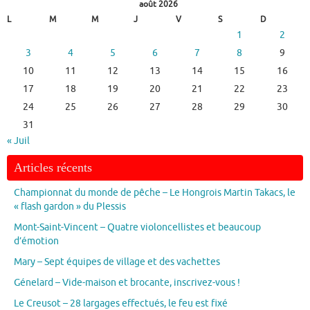
août 2026
L
M
M
J
V
S
D
1
2
3
4
5
6
7
8
9
10
11
12
13
14
15
16
17
18
19
20
21
22
23
24
25
26
27
28
29
30
31
« Juil
Articles récents
Championnat du monde de pêche – Le Hongrois Martin Takacs, le
« flash gardon » du Plessis
Mont-Saint-Vincent – Quatre violoncellistes et beaucoup
d’émotion
Mary – Sept équipes de village et des vachettes
Génelard – Vide-maison et brocante, inscrivez-vous !
Le Creusot – 28 largages effectués, le feu est fixé