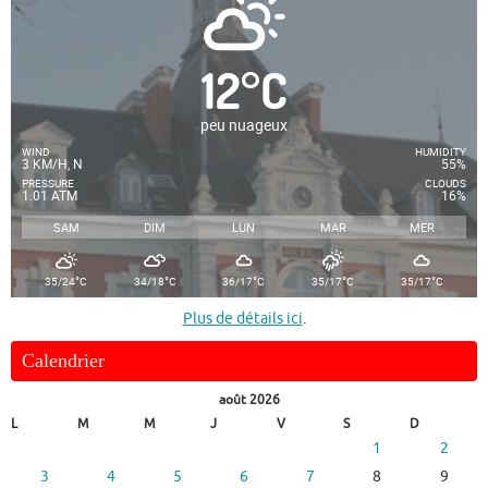
12
°
C
peu nuageux
WIND
HUMIDITY
3 KM/H, N
55%
PRESSURE
CLOUDS
1.01 ATM
16%
SAM
DIM
LUN
MAR
MER
°
°
°
°
°
35/24
C
34/18
C
36/17
C
35/17
C
35/17
C
Plus de détails ici
.
Calendrier
août 2026
L
M
M
J
V
S
D
1
2
3
4
5
6
7
8
9