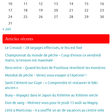
10
11
12
13
14
15
16
17
18
19
20
21
22
23
24
25
26
27
28
29
30
31
« Juil
Articles récents
Le Creusot – 28 largages effectués, le feu est fixé
Championnat du monde de pêche – Coup d’envoi ce vendredi
matin, la tension est maximale
Rencontre – Quand les bois de Pouilloux réveillent les monstres
Mondial de pêche – Venez vous essayer à l’épervier !
Saint-Clément-sur-Guye – « Comprendre et restaurer le bâti
ancien »
Buxy – Voyagez dans le Japon du XVIIème au XIXème siècle
Don de sang – Motivez-vous pour le jeudi 13 août au Magny
L’été à Montceau – Il a soufflé un air de vacances au centre-ville