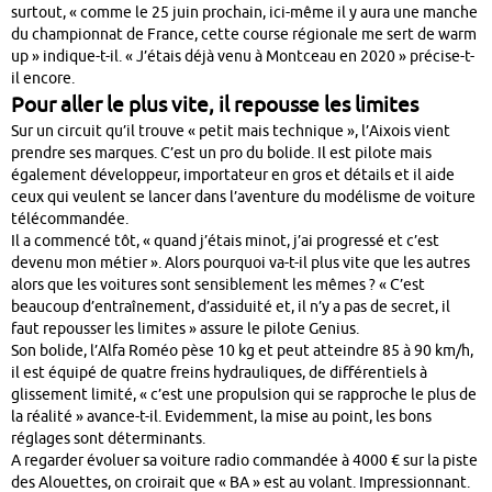
surtout, « comme le 25 juin prochain, ici-même il y aura une manche
du championnat de France, cette course régionale me sert de warm
up » indique-t-il. « J’étais déjà venu à Montceau en 2020 » précise-t-
il encore.
Pour aller le plus vite, il repousse les limites
Sur un circuit qu’il trouve « petit mais technique », l’Aixois vient
prendre ses marques. C’est un pro du bolide. Il est pilote mais
également développeur, importateur en gros et détails et il aide
ceux qui veulent se lancer dans l’aventure du modélisme de voiture
télécommandée.
Il a commencé tôt, « quand j’étais minot, j’ai progressé et c’est
devenu mon métier ». Alors pourquoi va-t-il plus vite que les autres
alors que les voitures sont sensiblement les mêmes ? « C’est
beaucoup d’entraînement, d’assiduité et, il n’y a pas de secret, il
faut repousser les limites » assure le pilote Genius.
Son bolide, l’Alfa Roméo pèse 10 kg et peut atteindre 85 à 90 km/h,
il est équipé de quatre freins hydrauliques, de différentiels à
glissement limité, « c’est une propulsion qui se rapproche le plus de
la réalité » avance-t-il. Evidemment, la mise au point, les bons
réglages sont déterminants.
A regarder évoluer sa voiture radio commandée à 4000 € sur la piste
des Alouettes, on croirait que « BA » est au volant. Impressionnant.