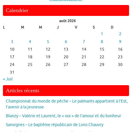
Calendrier
août 2026
L
M
M
J
V
S
D
1
2
3
4
5
6
7
8
9
10
11
12
13
14
15
16
17
18
19
20
21
22
23
24
25
26
27
28
29
30
31
« Juil
Articles récents
Championnat du monde de pêche – Le palmarès appartient à l’Est,
l’avenir à la jeunesse
Blanzy – Valérie et Laurent, le « oui » de l’amour et du bonheur
Sanvignes – Le baptême républicain de Livio Chauvry