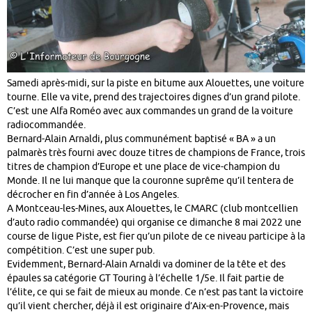
Samedi après-midi, sur la piste en bitume aux Alouettes, une voiture
tourne. Elle va vite, prend des trajectoires dignes d’un grand pilote.
C’est une Alfa Roméo avec aux commandes un grand de la voiture
radiocommandée.
Bernard-Alain Arnaldi, plus communément baptisé « BA » a un
palmarès très fourni avec douze titres de champions de France, trois
titres de champion d’Europe et une place de vice-champion du
Monde. Il ne lui manque que la couronne suprême qu’il tentera de
décrocher en fin d’année à Los Angeles.
A Montceau-les-Mines, aux Alouettes, le CMARC (club montcellien
d’auto radio commandée) qui organise ce dimanche 8 mai 2022 une
course de ligue Piste, est fier qu’un pilote de ce niveau participe à la
compétition. C’est une super pub.
Evidemment, Bernard-Alain Arnaldi va dominer de la tête et des
épaules sa catégorie GT Touring à l’échelle 1/5e. Il fait partie de
l’élite, ce qui se fait de mieux au monde. Ce n’est pas tant la victoire
qu’il vient chercher, déjà il est originaire d’Aix-en-Provence, mais