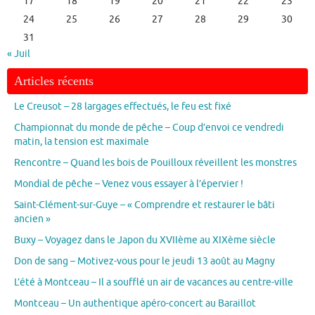
17
18
19
20
21
22
23
24
25
26
27
28
29
30
31
« Juil
Articles récents
Le Creusot – 28 largages effectués, le feu est fixé
Championnat du monde de pêche – Coup d’envoi ce vendredi
matin, la tension est maximale
Rencontre – Quand les bois de Pouilloux réveillent les monstres
Mondial de pêche – Venez vous essayer à l’épervier !
Saint-Clément-sur-Guye – « Comprendre et restaurer le bâti
ancien »
Buxy – Voyagez dans le Japon du XVIIème au XIXème siècle
Don de sang – Motivez-vous pour le jeudi 13 août au Magny
L’été à Montceau – Il a soufflé un air de vacances au centre-ville
Montceau – Un authentique apéro-concert au Baraillot