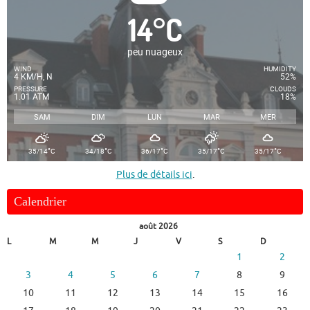
14
°
C
peu nuageux
WIND
HUMIDITY
4 KM/H, N
52%
PRESSURE
CLOUDS
1.01 ATM
18%
SAM
DIM
LUN
MAR
MER
°
°
°
°
°
35/14
C
34/18
C
36/17
C
35/17
C
35/17
C
Plus de détails ici
.
Calendrier
août 2026
L
M
M
J
V
S
D
1
2
3
4
5
6
7
8
9
10
11
12
13
14
15
16