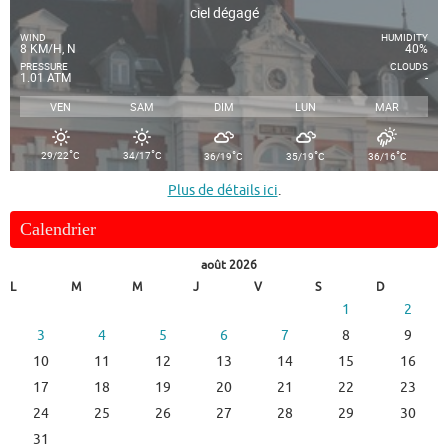
ciel dégagé
WIND
HUMIDITY
8 KM/H, N
40%
PRESSURE
CLOUDS
1.01 ATM
-
VEN
SAM
DIM
LUN
MAR
°
°
°
°
°
29/22
C
34/17
C
36/19
C
35/19
C
36/16
C
Plus de détails ici
.
Calendrier
août 2026
L
M
M
J
V
S
D
1
2
3
4
5
6
7
8
9
10
11
12
13
14
15
16
17
18
19
20
21
22
23
24
25
26
27
28
29
30
31