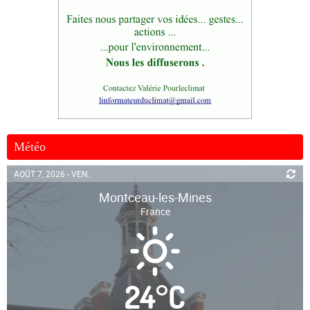
Météo
AOÛT 7, 2026 - VEN.
Montceau-les-Mines
France
24
°
C