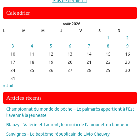
Plus de détails ici
.
Calendrier
août 2026
L
M
M
J
V
S
D
1
2
3
4
5
6
7
8
9
10
11
12
13
14
15
16
17
18
19
20
21
22
23
24
25
26
27
28
29
30
31
« Juil
Articles récents
Championnat du monde de pêche – Le palmarès appartient à l’Est,
l’avenir à la jeunesse
Blanzy – Valérie et Laurent, le « oui » de l’amour et du bonheur
Sanvignes – Le baptême républicain de Livio Chauvry