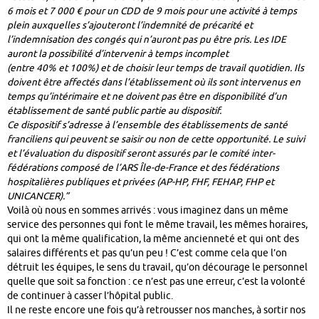
6 mois et 7 000 € pour un CDD de 9 mois pour une activité à temps
plein auxquelles s’ajouteront l’indemnité de précarité et
l’indemnisation des congés qui n’auront pas pu être pris. Les IDE
auront la possibilité d’intervenir à temps incomplet
(entre 40% et 100%) et de choisir leur temps de travail quotidien. Ils
doivent être affectés dans l’établissement où ils sont intervenus en
temps qu’intérimaire et ne doivent pas être en disponibilité d’un
établissement de santé public partie au dispositif.
Ce dispositif s’adresse à l’ensemble des établissements de santé
franciliens qui peuvent se saisir ou non de cette opportunité. Le suivi
et l’évaluation du dispositif seront assurés par le comité inter-
fédérations composé de l’ARS Île-de-France et des fédérations
hospitalières publiques et privées (AP-HP, FHF, FEHAP, FHP et
UNICANCER).”
Voilà où nous en sommes arrivés : vous imaginez dans un même
service des personnes qui font le même travail, les mêmes horaires,
qui ont la même qualification, la même ancienneté et qui ont des
salaires différents et pas qu’un peu ! C’est comme cela que l’on
détruit les équipes, le sens du travail, qu’on décourage le personnel
quelle que soit sa fonction : ce n’est pas une erreur, c’est la volonté
de continuer à casser l’hôpital public.
Il ne reste encore une fois qu’à retrousser nos manches, à sortir nos