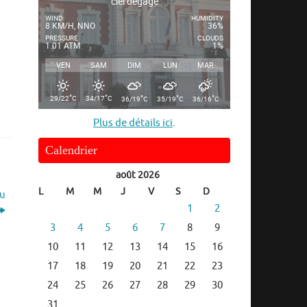
ciel dégagé
WIND
HUMIDITY
8 KM/H, NNO
36%
PRESSURE
CLOUDS
1.01 ATM
1%
VEN
SAM
DIM
LUN
MAR
°
°
°
°
°
29/22
C
34/17
C
36/19
C
35/19
C
36/16
C
Plus de détails ici
.
Calendrier
août 2026
L
M
M
J
V
S
D
du
1
2
3
4
5
6
7
8
9
10
11
12
13
14
15
16
17
18
19
20
21
22
23
24
25
26
27
28
29
30
31