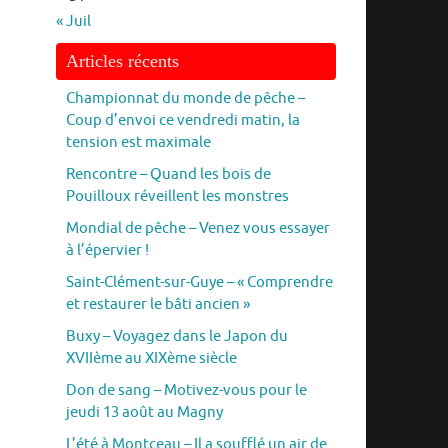
« Juil
Articles récents
Championnat du monde de pêche –
Coup d’envoi ce vendredi matin, la
tension est maximale
Rencontre – Quand les bois de
Pouilloux réveillent les monstres
Mondial de pêche – Venez vous essayer
à l’épervier !
Saint-Clément-sur-Guye – « Comprendre
et restaurer le bâti ancien »
Buxy – Voyagez dans le Japon du
XVIIème au XIXème siècle
Don de sang – Motivez-vous pour le
jeudi 13 août au Magny
L’été à Montceau – Il a soufflé un air de