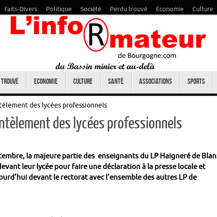
Faits-Divers
Politique
Société
Perdu trouvé
Economie
Culture
 trouvé
Economie
Culture
Santé
Associations
Sports
tèlement des lycées professionnels
ntèlement des lycées professionnels
cembre, la majeure partie des enseignants du LP Haigneré de Blan
vant leur lycée pour faire une déclaration à la presse locale et
ourd’hui devant le rectorat avec l’ensemble des autres LP de