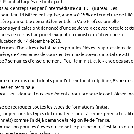
 PLP sont attaqués de toute part.
ts aux entreprises par l’intermédiaire du BDE (Bureau Des
s pour leur PFMP en entreprise, annoncé 15 % de fermeture de filiè
istère poursuit le démantèlement de la Voie Professionnelle.
ons syndicales ont dénoncé d’une seule voix et avec force le text
nnées de cursus bac pro et exigent du ministre qu’il renonce à
Éducation du 14 décembre 2023.
n termes d’horaires disciplinaires pour les élèves : suppressions de
re, de 4 semaines de cours en terminale soient un total de 203
 de 7 semaines d’enseignement. Pour le ministre, le « choc des savo
ntent de gros coefficients pour l’obtention du diplôme, 85 heures
ées en terminale.
our leur donner tous les éléments pour prendre le contrôle en loc
se de regrouper toutes les types de formations (initial,
grouper tous les types de formateurs pour à terme gérer la totalit
onnels) comme l’a déjà demandé la région Ile de France.
rmation pour les élèves qui en ont le plus besoin, c’est la fin d’un
ouverte vers l’annualisation.