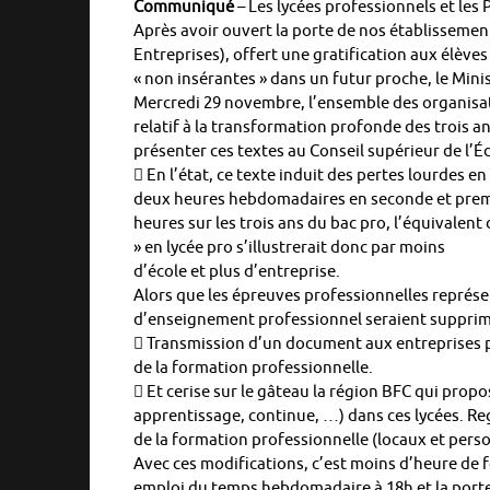
Communiqué
– Les lycées professionnels et les
Après avoir ouvert la porte de nos établissemen
Entreprises), offert une gratification aux élève
« non insérantes » dans un futur proche, le Min
Mercredi 29 novembre, l’ensemble des organisati
relatif à la transformation profonde des trois a
présenter ces textes au Conseil supérieur de l’
 En l’état, ce texte induit des pertes lourdes e
deux heures hebdomadaires en seconde et premiè
heures sur les trois ans du bac pro, l’équivalent
» en lycée pro s’illustrerait donc par moins
d’école et plus d’entreprise.
Alors que les épreuves professionnelles représe
d’enseignement professionnel seraient supprim
 Transmission d’un document aux entreprises p
de la formation professionnelle.
 Et cerise sur le gâteau la région BFC qui propo
apprentissage, continue, …) dans ces lycées. Re
de la formation professionnelle (locaux et pers
Avec ces modifications, c’est moins d’heure de fo
emploi du temps hebdomadaire à 18h et la porte 