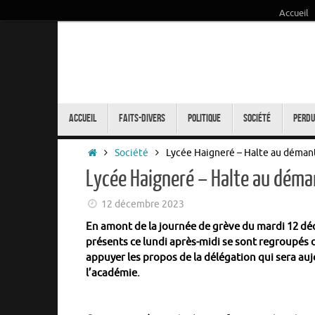
Accueil
Passer
au
contenu
Passer
au
Accueil
Faits-Divers
Politique
Société
Perdu
contenu
Accueil
Société
Lycée Haigneré – Halte au déman
Lycée Haigneré – Halte au déma
12 décembre 2023
En amont de la journée de grève du mardi 12 dé
présents ce lundi après-midi se sont regroupés de
appuyer les propos de la délégation qui sera auj
l’académie.