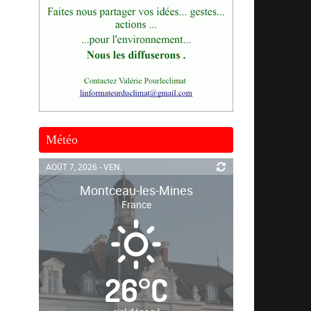
Météo
AOÛT 7, 2026 - VEN.
Montceau-les-Mines
France
26
°
C