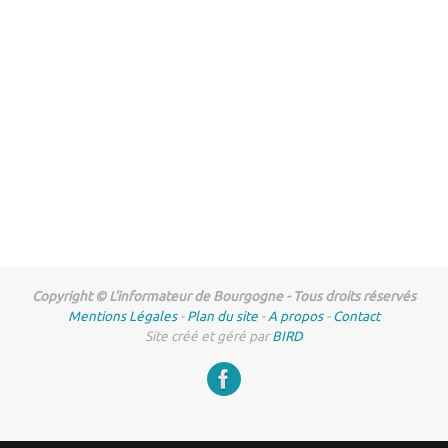
Copyright © L'informateur de Bourgogne - Tous droits réservés
Mentions Légales
-
Plan du site
-
A propos
-
Contact
Site créé et géré par
BIRD