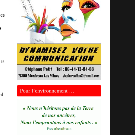
res
e
irs
Pour l’environnement …
al
é