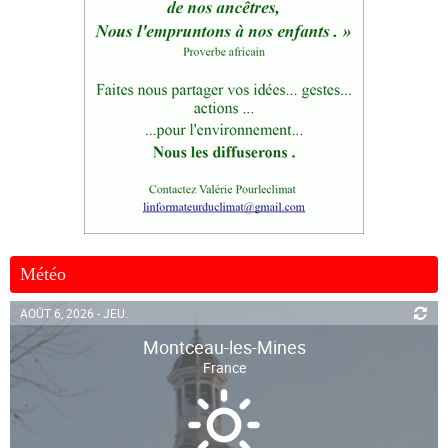
Météo
AOÛT 6, 2026 - JEU.
Montceau-les-Mines
France