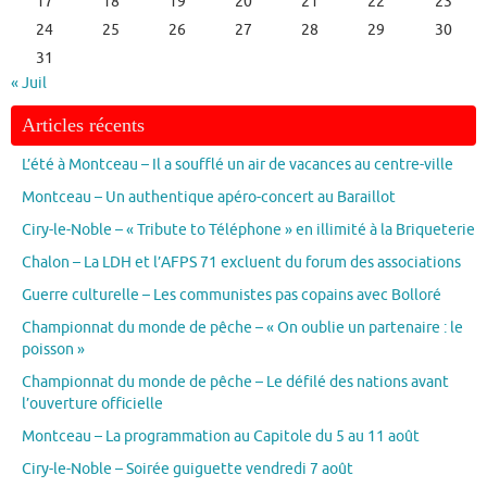
17
18
19
20
21
22
23
24
25
26
27
28
29
30
31
« Juil
Articles récents
L’été à Montceau – Il a soufflé un air de vacances au centre-ville
Montceau – Un authentique apéro-concert au Baraillot
Ciry-le-Noble – « Tribute to Téléphone » en illimité à la Briqueterie
Chalon – La LDH et l’AFPS 71 excluent du forum des associations
Guerre culturelle – Les communistes pas copains avec Bolloré
Championnat du monde de pêche – « On oublie un partenaire : le
poisson »
Championnat du monde de pêche – Le défilé des nations avant
l’ouverture officielle
Montceau – La programmation au Capitole du 5 au 11 août
Ciry-le-Noble – Soirée guiguette vendredi 7 août