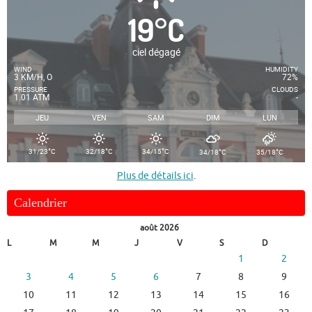
19
°
C
ciel dégagé
WIND
HUMIDITY
3 KM/H, O
72%
PRESSURE
CLOUDS
1.01 ATM
-
JEU
VEN
SAM
DIM
LUN
°
°
°
°
°
31/23
C
32/18
C
34/15
C
34/18
C
35/18
C
Plus de détails ici
.
Calendrier
août 2026
L
M
M
J
V
S
D
1
2
3
4
5
6
7
8
9
10
11
12
13
14
15
16