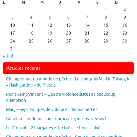
L
M
M
J
V
S
D
1
2
3
4
5
6
7
8
9
10
11
12
13
14
15
16
17
18
19
20
21
22
23
24
25
26
27
28
29
30
31
« Juil
Articles récents
Championnat du monde de pêche – Le Hongrois Martin Takacs, le
« flash gardon » du Plessis
Mont-Saint-Vincent – Quatre violoncellistes et beaucoup
d’émotion
Mary – Sept équipes de village et des vachettes
Génelard – Vide-maison et brocante, inscrivez-vous !
Le Creusot – 28 largages effectués, le feu est fixé