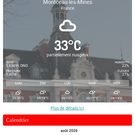
Montceau-les-Mines
France
33
°
C
partiellement nuageux
WIND
HUMIDITY
5 KM/H, ONO
22%
PRESSURE
CLOUDS
1 ATM
27%
SAM
DIM
LUN
MAR
MER
°
°
°
°
°
33/30
C
35/19
C
35/19
C
36/17
C
36/18
C
Plus de détails ici
.
Calendrier
août 2026