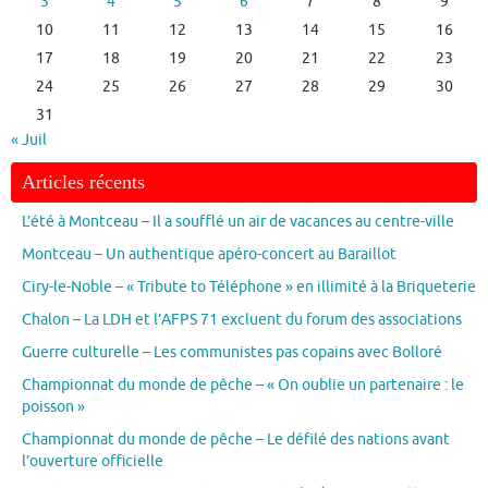
3
4
5
6
7
8
9
10
11
12
13
14
15
16
17
18
19
20
21
22
23
24
25
26
27
28
29
30
31
« Juil
Articles récents
L’été à Montceau – Il a soufflé un air de vacances au centre-ville
Montceau – Un authentique apéro-concert au Baraillot
Ciry-le-Noble – « Tribute to Téléphone » en illimité à la Briqueterie
Chalon – La LDH et l’AFPS 71 excluent du forum des associations
Guerre culturelle – Les communistes pas copains avec Bolloré
Championnat du monde de pêche – « On oublie un partenaire : le
poisson »
Championnat du monde de pêche – Le défilé des nations avant
l’ouverture officielle