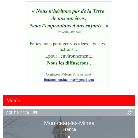
Météo
AOÛT 6, 2026 - JEU.
Montceau-les-Mines
France