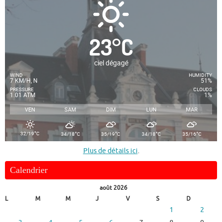
23
°
C
ciel dégagé
WIND
HUMIDITY
7 KM/H, N
51%
PRESSURE
CLOUDS
1.01 ATM
1%
VEN
SAM
DIM
LUN
MAR
°
°
°
°
°
32/19
C
34/18
C
35/19
C
34/18
C
35/16
C
Plus de détails ici
.
Calendrier
août 2026
L
M
M
J
V
S
D
1
2