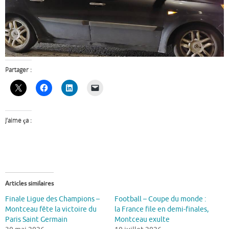
Partager :
J’aime ça :
Articles similaires
Finale Ligue des Champions –
Football – Coupe du monde :
Montceau fête la victoire du
la France file en demi-finales,
Paris Saint Germain
Montceau exulte