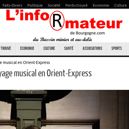
Faits-Divers
Politique
Société
Perdu trouvé
Economie
Culture
 trouvé
Economie
Culture
Santé
Associations
Sports
ge musical en Orient-Express
oyage musical en Orient-Express