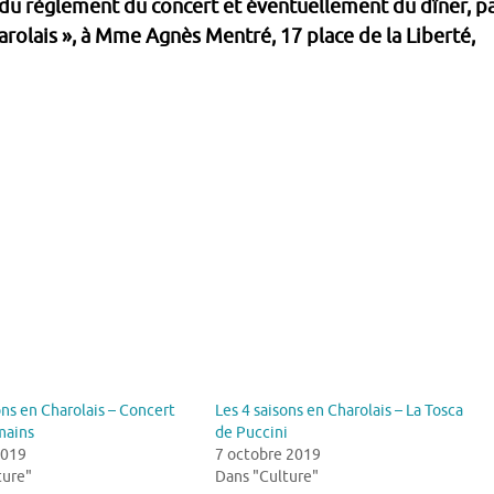
du règlement du concert et éventuellement du dîner, p
harolais », à Mme Agnès Mentré, 17 place de la Liberté,
ons en Charolais – Concert
Les 4 saisons en Charolais – La Tosca
mains
de Puccini
2019
7 octobre 2019
ture"
Dans "Culture"