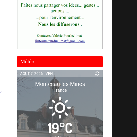
Météo
AOÛT 7, 2026 - VEN.
Montceau-les-Mines
France
,
19
°
C