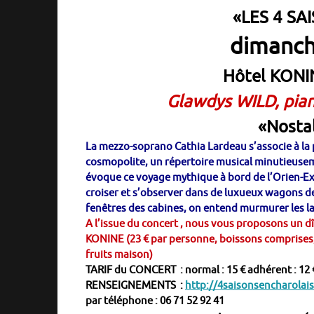
«LES 4 SA
dimanche
Hôtel KONI
Glawdys WILD, pia
«Nostal
La mezzo-soprano Cathia Lardeau s’associe à la
cosmopolite, un répertoire musical minutieusem
évoque ce voyage mythique à bord de l’Orien-Exp
croiser et s’observer dans de luxueux wagons de 
fenêtres des cabines, on entend murmurer les l
A l’issue du concert , nous vous proposons un dî
KONINE (23 € par personne, boissons comprises, au
fruits maison)
TARIF du CONCERT : normal : 15 € adhérent : 12 
RENSEIGNEMENTS :
http://4saisonsencharolais
par téléphone : 06 71 52 92 41