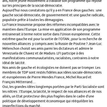
ans, notre jeune mouvement a travaillé son programme qui repose
sur les principes de la social-démocratie.
Aujourd’hui nous constatons qu’il y a en France deux gauches : une
gauche social-démocrate, de gouvernement et une gauche radicale,
populiste prête à toutes les démagogies.
La France Insoumise propose des réformes incompatibles avec le
maintien dans l’Europe. La mise en application de son programme
entrainerait à terme notre sortie dans l’Union européenne. Cette
extrême-gauche est pour la sortie de l’OTAN ; pour la recherche de
nouvelles alliances y compris avec la Russie de Poutine ? Jean-Luc
Mélenchon choisit ses amis parmi les dictateurs et admire le
Venezuela de Chavez et de Maduro. LFI participe à des
manifestations communautaristes, racialistes, contraires à notre
idéal de laïcité.
Nos amis de gauche et écologistes ne doivent pas se tromper. Les
membres de TDP sont restés fidèles aux idées sociale-démocrates
et européennes de Pierre Mendes France, Michel Rocard et
François Mitterrand…
Oui, les grandes idées longtemps portées par le Parti Socialiste sont
les nôtres : l’Europe, la laïcité, le respect de nos alliances et de nos
alliés, un Etat protecteur des plus fragiles dans le cadre d’une
politique de développement économique qui rééquilibre les
imperfections du marché.