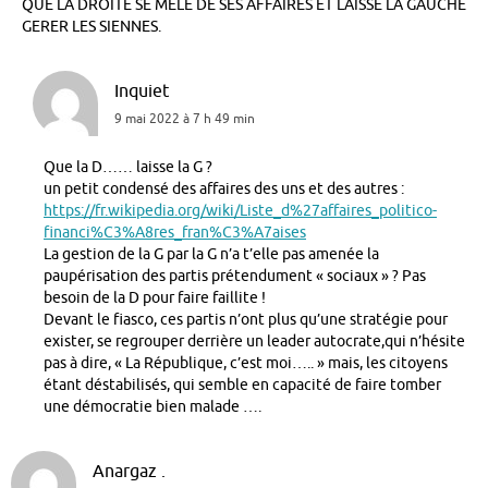
QUE LA DROITE SE MELE DE SES AFFAIRES ET LAISSE LA GAUCHE
GERER LES SIENNES.
Inquiet
9 mai 2022 à 7 h 49 min
Que la D…… laisse la G ?
un petit condensé des affaires des uns et des autres :
https://fr.wikipedia.org/wiki/Liste_d%27affaires_politico-
financi%C3%A8res_fran%C3%A7aises
La gestion de la G par la G n’a t’elle pas amenée la
paupérisation des partis prétendument « sociaux » ? Pas
besoin de la D pour faire faillite !
Devant le fiasco, ces partis n’ont plus qu’une stratégie pour
exister, se regrouper derrière un leader autocrate,qui n’hésite
pas à dire, « La République, c’est moi….. » mais, les citoyens
étant déstabilisés, qui semble en capacité de faire tomber
une démocratie bien malade ….
Anargaz .