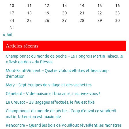
10
11
12
13
14
15
16
17
18
19
20
21
22
23
24
25
26
27
28
29
30
31
« Juil
Articles récents
Championnat du monde de pêche – Le Hongrois Martin Takacs, le
« flash gardon » du Plessis
Mont-Saint-Vincent – Quatre violoncellistes et beaucoup
d’émotion
Mary – Sept équipes de village et des vachettes
Génelard – Vide-maison et brocante, inscrivez-vous !
Le Creusot – 28 largages effectués, le feu est fixé
Championnat du monde de pêche – Coup d’envoi ce vendredi
matin, la tension est maximale
Rencontre – Quand les bois de Pouilloux réveillent les monstres