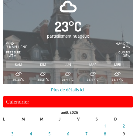
23
°
C
partiellement nuageux
WIND
HUMIDITY
3 KM/H, ENE
42%
PRESSURE
CLOUDS
1 ATM
35%
SAM
DIM
LUN
MAR
MER
°
°
°
°
°
30/24
C
34/21
C
35/17
C
35/17
C
35/17
C
Plus de détails ici
.
Calendrier
août 2026
L
M
M
J
V
S
D
1
2
3
4
5
6
7
8
9