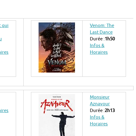
t qui
Venom: The
Last Dance
u
Durée :
1h50
Infos &
aires
Horaires
Monsieur
Aznavour
aires
Durée :
2h13
Infos &
Horaires