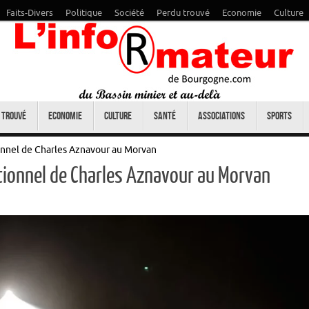
Faits-Divers
Politique
Société
Perdu trouvé
Economie
Culture
 trouvé
Economie
Culture
Santé
Associations
Sports
onnel de Charles Aznavour au Morvan
tionnel de Charles Aznavour au Morvan