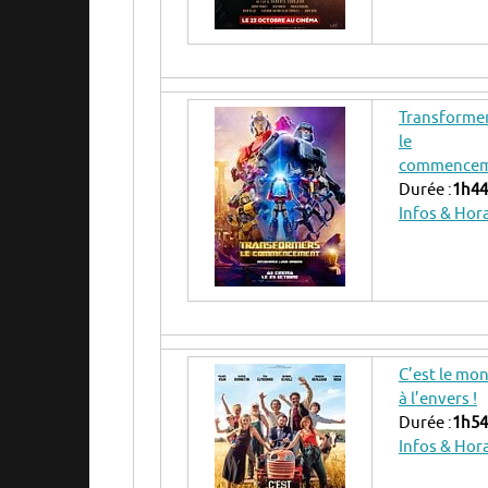
Transformer
le
commence
Durée :
1h44
Infos & Hor
C’est le mo
à l’envers !
Durée :
1h54
Infos & Hor