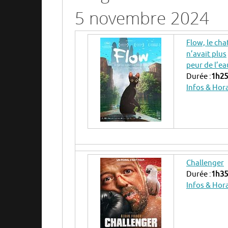
5 novembre 2024
Flow, le cha
n’avait plus
peur de l’ea
Durée :
1h25
Infos & Hor
Challenger
Durée :
1h35
Infos & Hor