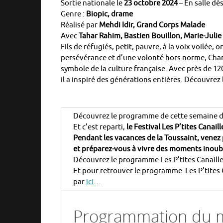
Sortie nationale le
23 octobre 2024
–
En salle dès
Genre :
Biopic, drame
Réalisé par
Mehdi Idir, Grand Corps Malade
Avec
Tahar Rahim, Bastien Bouillon, Marie-Ju
Fils de réfugiés, petit, pauvre, à la voix voilée, on
persévérance et d’une volonté hors norme, Cha
symbole de la culture française. Avec près de 12
il a inspiré des générations entières. Découv
Découvrez le programme de cette semaine 
Et c’est reparti,
le Festival Les P’tites Canai
Pendant les vacances de la Toussaint, venez 
et
préparez-vous à vivre des moments inoubl
Découvrez le programme Les P’tites Canailles
Et pour retrouver le programme Les P’tites C
par
ici
…
Programmation du m