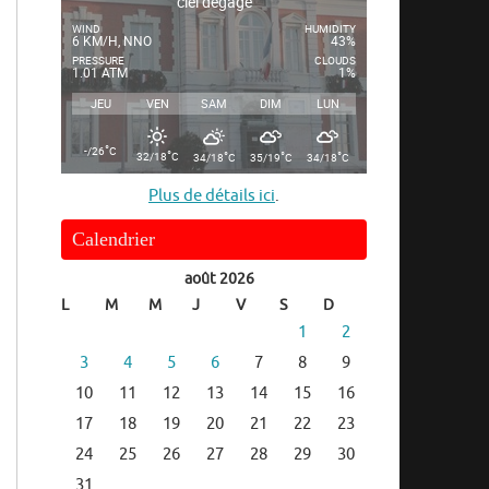
ciel dégagé
WIND
HUMIDITY
6 KM/H, NNO
43%
PRESSURE
CLOUDS
1.01 ATM
1%
JEU
VEN
SAM
DIM
LUN
°
-/26
C
°
°
°
°
32/18
C
34/18
C
35/19
C
34/18
C
Plus de détails ici
.
Calendrier
août 2026
L
M
M
J
V
S
D
1
2
3
4
5
6
7
8
9
10
11
12
13
14
15
16
17
18
19
20
21
22
23
24
25
26
27
28
29
30
31