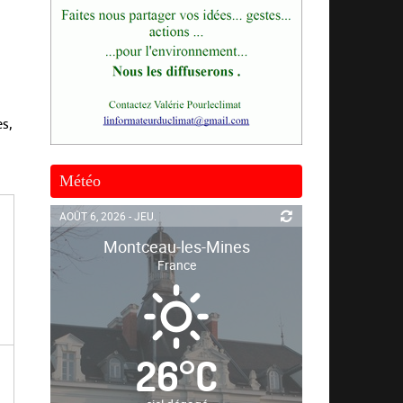
es,
Météo
AOÛT 6, 2026 - JEU.
Montceau-les-Mines
France
26
°
C