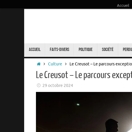
Accueil
Passer
au
contenu
Passer
au
Accueil
Faits-Divers
Politique
Société
Perdu
contenu
Accueil
Culture
Le Creusot – Le parcours excepti
Le Creusot – Le parcours excep
29 octobre 2024