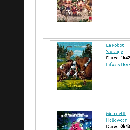
Le Robot
Sauvage
Durée :
1h42
Infos & Hor
Mon petit
Halloween
Durée :
0h43