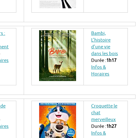
s :
Bambi,
L’histoire
ment
d’une vie
dans les bois
aires
Durée :
1h17
Infos &
Horaires
nde
Croquette le
chat
merveilleux
aires
Durée :
1h27
Infos &