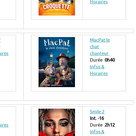
Horaires
f
MacPat le
chat
aires
chanteur
Durée :
0h40
Infos &
Horaires
Smile 2
Int. -16
aires
Durée :
2h12
Infos &