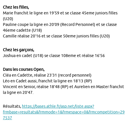
Chez les filles,
Marie franchit le ligne en 19’59 et se classe 45eme juniors filles
(U20)
Pauline coupe la ligne en 20’09 (Record Personnel) et se classe
46eme cadette (U18)
Camille réalise 20’16 et se classe 50eme juniors filles (U20)
Chez les garçons,
Joshua en cadet (U18) se classe 108eme et réalise 16’56
Dans les courses Open,
Cléa en Cadette, réalise 23’31 (record personnel)
Léo en Cadet aussi, franchit la ligne en 18’13 (RP)
Vincent en Senior, réalise 18’48 (RP) et Aurelien en Master franchit
la ligne en 20’47.
Résultats,
https://bases.athle.fr/asp.net/liste.aspx?
frmbase=resultats&frmmode=1&frmespace=0&frmcompetition=29
7537