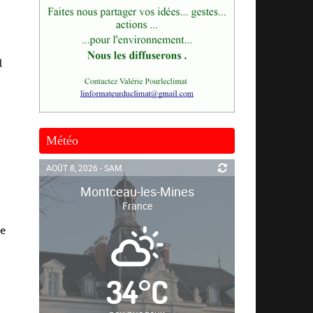
l
Météo
AOÛT 8, 2026 - SAM.
Montceau-les-Mines
France
de
34
°
C