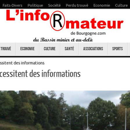
Faits-Divers
Politique
Société
Perdu trouvé
Economie
Culture
 trouvé
Economie
Culture
Santé
Associations
Sports
ssitent des informations
écessitent des informations