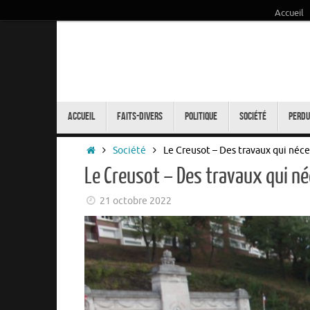
Accueil
Passer
au
contenu
Passer
au
Accueil
Faits-Divers
Politique
Société
Perdu
contenu
Accueil
Société
Le Creusot – Des travaux qui néce
Le Creusot – Des travaux qui n
21 octobre 2022