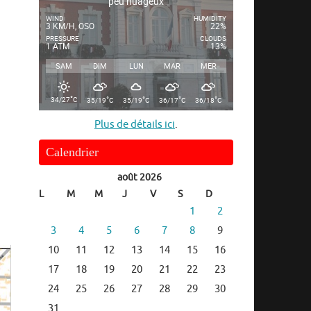
peu nuageux
WIND
HUMIDITY
3 KM/H, OSO
22%
PRESSURE
CLOUDS
1 ATM
13%
SAM
DIM
LUN
MAR
MER
°
°
°
°
°
34/27
C
35/19
C
35/19
C
36/17
C
36/18
C
Plus de détails ici
.
Calendrier
août 2026
L
M
M
J
V
S
D
1
2
3
4
5
6
7
8
9
10
11
12
13
14
15
16
17
18
19
20
21
22
23
24
25
26
27
28
29
30
31