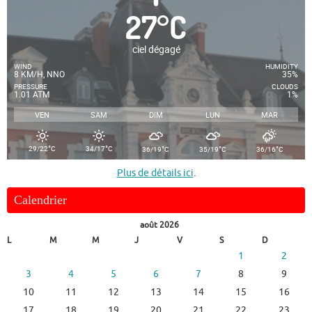
27
°
C
ciel dégagé
WIND
HUMIDITY
8 KM/H, NNO
35%
PRESSURE
CLOUDS
1.01 ATM
1%
VEN
SAM
DIM
LUN
MAR
°
°
°
°
°
29/22
C
34/17
C
36/19
C
35/19
C
36/16
C
Plus de détails ici
.
Calendrier
août 2026
L
M
M
J
V
S
D
1
2
3
4
5
6
7
8
9
10
11
12
13
14
15
16
17
18
19
20
21
22
23