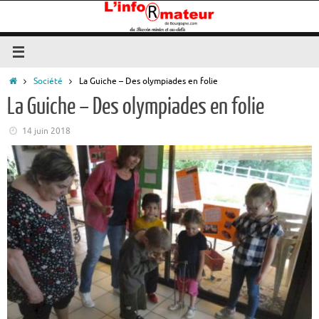
Passer
au
contenu
Accueil
Société
La Guiche – Des olympiades en folie
La Guiche – Des olympiades en folie
14 juin 2018