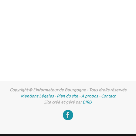
Copyright © L'informateur de Bourgogne - Tous droits réservés
Mentions Légales
-
Plan du site
-
A propos
-
Contact
Site créé et géré par
BIRD