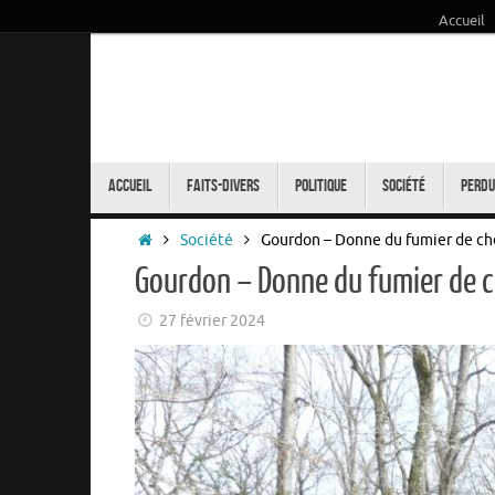
Accueil
Passer
au
contenu
Passer
au
Accueil
Faits-Divers
Politique
Société
Perdu
contenu
Accueil
Société
Gourdon – Donne du fumier de c
Gourdon – Donne du fumier de 
27 février 2024