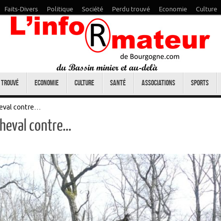
Faits-Divers
Politique
Société
Perdu trouvé
Economie
Culture
 trouvé
Economie
Culture
Santé
Associations
Sports
heval contre…
cheval contre…