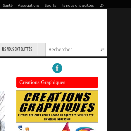
Recherche
Santé
Associations
Sports
Ils nous ont quittés
Rechercher
pour
:
Recherche p
Ils nous ont quittés
Rechercher
Créations Graphiques