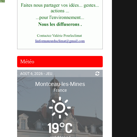
Météo
AOÛT 6, 2026 - JEU.
Montceau-les-Mines
France
19
°
C