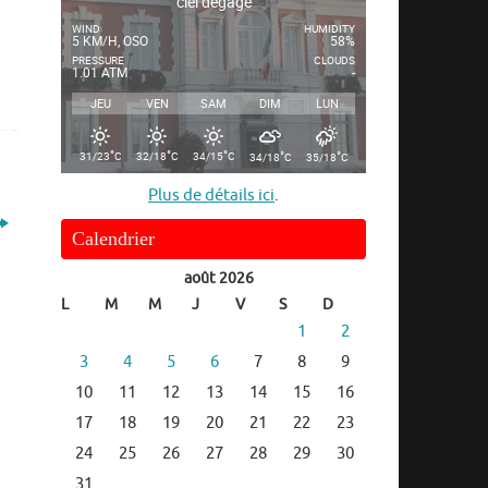
ciel dégagé
WIND
HUMIDITY
5 KM/H, OSO
58%
PRESSURE
CLOUDS
1.01 ATM
-
JEU
VEN
SAM
DIM
LUN
°
°
°
°
°
31/23
C
32/18
C
34/15
C
34/18
C
35/18
C
Plus de détails ici
.
Calendrier
août 2026
L
M
M
J
V
S
D
1
2
3
4
5
6
7
8
9
10
11
12
13
14
15
16
17
18
19
20
21
22
23
24
25
26
27
28
29
30
31