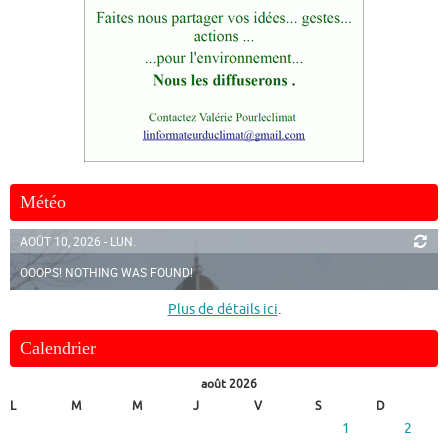
Météo
AOÛT 10, 2026 - LUN.
OOOPS! NOTHING WAS FOUND!
Plus de détails ici
.
Calendrier
août 2026
L
M
M
J
V
S
D
1
2