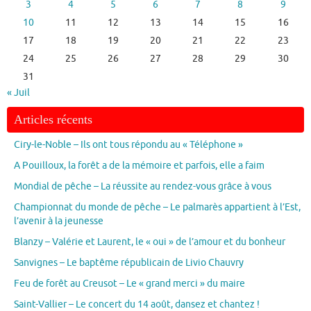
3
4
5
6
7
8
9
10
11
12
13
14
15
16
17
18
19
20
21
22
23
24
25
26
27
28
29
30
31
« Juil
Articles récents
Ciry-le-Noble – Ils ont tous répondu au « Téléphone »
A Pouilloux, la forêt a de la mémoire et parfois, elle a faim
Mondial de pêche – La réussite au rendez-vous grâce à vous
Championnat du monde de pêche – Le palmarès appartient à l’Est,
l’avenir à la jeunesse
Blanzy – Valérie et Laurent, le « oui » de l’amour et du bonheur
Sanvignes – Le baptême républicain de Livio Chauvry
Feu de forêt au Creusot – Le « grand merci » du maire
Saint-Vallier – Le concert du 14 août, dansez et chantez !