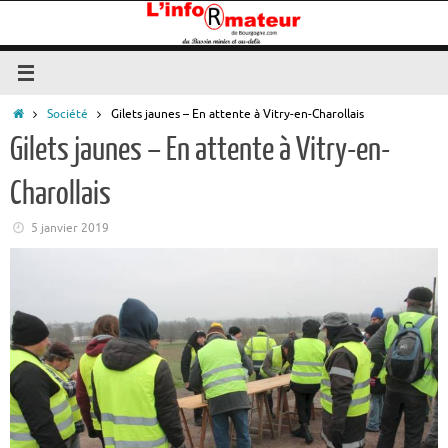
Passer
au
contenu
Accueil
Société
Gilets jaunes – En attente à Vitry-en-Charollais
Gilets jaunes – En attente à Vitry-en-
Charollais
5 janvier 2019