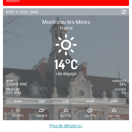
Météo
AOÛT 8, 2026 - SAM.
Montceau-les-Mines
France
14
°
C
ciel dégagé
WIND
HUMIDITY
2 KM/H, NNE
58%
PRESSURE
CLOUDS
1.01 ATM
8%
SAM
DIM
LUN
MAR
MER
°
°
°
°
°
35/24
C
34/18
C
36/17
C
35/17
C
35/17
C
Plus de détails ici
.