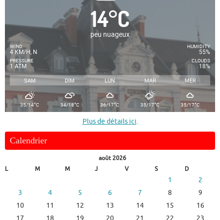
14
°
C
peu nuageux
WIND
HUMIDITY
4 KM/H, N
55%
PRESSURE
CLOUDS
1 ATM
18%
SAM
DIM
LUN
MAR
MER
°
°
°
°
°
35/14
C
34/18
C
36/17
C
35/17
C
35/17
C
Plus de détails ici
.
Calendrier
août 2026
L
M
M
J
V
S
D
1
2
3
4
5
6
7
8
9
10
11
12
13
14
15
16
17
18
19
20
21
22
23