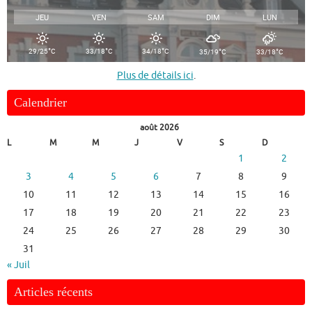
JEU
VEN
SAM
DIM
LUN
°
°
°
°
°
29/25
C
33/18
C
34/18
C
35/19
C
33/18
C
Plus de détails ici
.
Calendrier
août 2026
L
M
M
J
V
S
D
1
2
3
4
5
6
7
8
9
10
11
12
13
14
15
16
17
18
19
20
21
22
23
24
25
26
27
28
29
30
31
« Juil
Articles récents