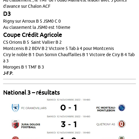
Au classement , le TMF de Fouad Malha est leader avec 3 points
d’avance sur Chalon ACF
D3
Rigny sur Arroux B 5 JSM0 C 0
Au classement la JSM0 est 10ieme
Coupe Crédit Agricole
CS Orions B 5 Saint Vallier B 2
Montcenis B 2 BDV B 2 Victoire 5 Tab à 4 pour Montcenis
Ciry le noble B 1 Dun Sornin Chauffailles B 1 Victoire de Ciry B 4 Tab
à 3
Moroges B 1 TMF B 3
J-F.P.
National 3 – résultats