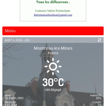
Météo
AOÛT 6, 2026 - JEU.
Montceau-les-Mines
France
30
°
C
ciel dégagé
WIND
HUMIDITY
10 KM/H, ONO
30%
PRESSURE
CLOUDS
1.01 ATM
2%