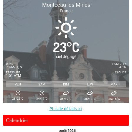
Montceau-les-Mines
France
23
°
C
ciel dégagé
WIND
HUMIDITY
7 KM/H, N
45%
PRESSURE
CLOUDS
1.01 ATM
-
VEN
SAM
DIM
LUN
MAR
°
°
°
°
°
28/22
C
34/17
C
36/19
C
35/19
C
36/16
C
Plus de détails ici
.
Calendrier
août 2026