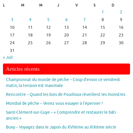
L
M
M
J
V
S
D
1
2
3
4
5
6
7
8
9
10
11
12
13
14
15
16
17
18
19
20
21
22
23
24
25
26
27
28
29
30
31
« Juil
Articles récents
Championnat du monde de pêche – Coup d’envoi ce vendredi
matin, la tension est maximale
Rencontre – Quand les bois de Pouilloux réveillent les monstres
Mondial de pêche – Venez vous essayer à l’épervier !
Saint-Clément-sur-Guye – « Comprendre et restaurer le bâti
ancien »
Buxy – Voyagez dans le Japon du XVIIème au XIXème siècle