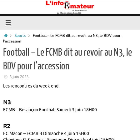
Passer
au
contenu
Accueil
Sports
Football – Le FCMB dit au revoir au N3, le BDV pour
l’accession
Football – Le FCMB dit au revoir au N3, le
BDV pour l’accession
3 juin 2023
Les rencontres du week-end.
N3
FCMB – Besançon Football Samedi 3 juin 18H00
R2
FC Macon – FCMB B Dimanche 4 juin 15H00
Chevigny St Sauveur – Sanvignes Dimanche 4 juin 15H00