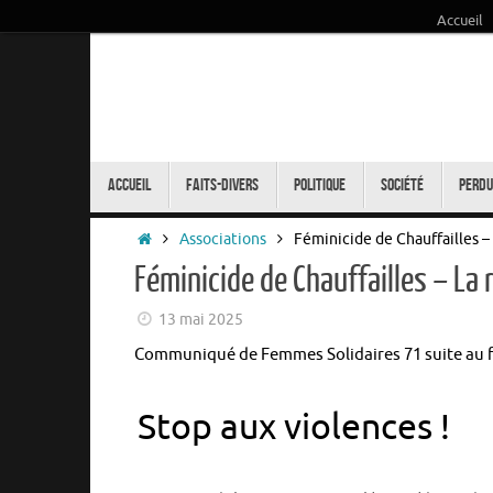
Accueil
Passer
au
contenu
Passer
au
Accueil
Faits-Divers
Politique
Société
Perdu
contenu
Accueil
Associations
Féminicide de Chauffailles –
Féminicide de Chauffailles – La
13 mai 2025
Communiqué de Femmes Solidaires 71 suite au fé
Stop aux violences !