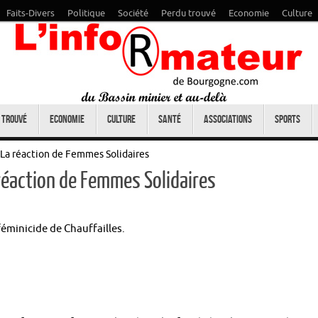
Faits-Divers
Politique
Société
Perdu trouvé
Economie
Culture
 trouvé
Economie
Culture
Santé
Associations
Sports
 La réaction de Femmes Solidaires
 réaction de Femmes Solidaires
minicide de Chauffailles.