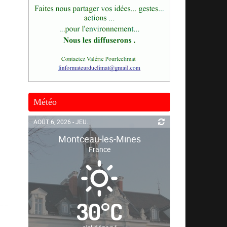
Météo
AOÛT 6, 2026 - JEU.
Montceau-les-Mines
France
30
°
C