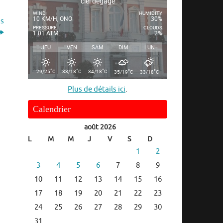
ciel dégagé
WIND
HUMIDITY
10 KM/H, ONO
30%
ns
PRESSURE
CLOUDS
1.01 ATM
2%
JEU
VEN
SAM
DIM
LUN
°
°
°
°
°
29/25
C
33/18
C
34/18
C
35/19
C
33/18
C
Plus de détails ici
.
Calendrier
août 2026
L
M
M
J
V
S
D
1
2
3
4
5
6
7
8
9
10
11
12
13
14
15
16
17
18
19
20
21
22
23
24
25
26
27
28
29
30
31