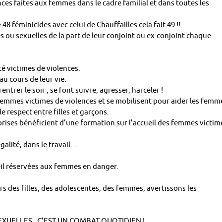
ces faites aux femmes dans le cadre familial et dans toutes les
8 féminicides avec celui de Chauffailles cela fait 49 !!
 ou sexuelles de la part de leur conjoint ou ex-conjoint chaque
é victimes de violences.
u cours de leur vie.
ntrer le soir , se font suivre, agresser, harceler !
emmes victimes de violences et se mobilisent pour aider les femm
le respect entre filles et garçons.
treprises bénéficient d’une formation sur l’accueil des femmes victim
alité, dans le travail…
il réservées aux femmes en danger.
des filles, des adolescentes, des femmes, avertissons les
EXUELLES, C’EST UN COMBAT QUOTIDIEN !