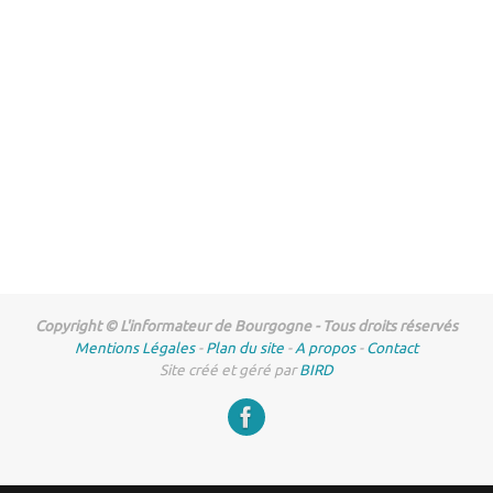
Copyright © L'informateur de Bourgogne - Tous droits réservés
Mentions Légales
-
Plan du site
-
A propos
-
Contact
Site créé et géré par
BIRD