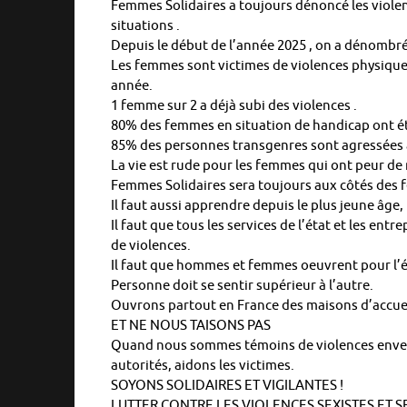
Femmes Solidaires a toujours dénoncé les violen
situations .
Depuis le début de l’année 2025 , on a dénombré 4
Les femmes sont victimes de violences physiques
année.
1 femme sur 2 a déjà subi des violences .
80% des femmes en situation de handicap ont ét
85% des personnes transgenres sont agressées a
La vie est rude pour les femmes qui ont peur de re
Femmes Solidaires sera toujours aux côtés des f
Il faut aussi apprendre depuis le plus jeune âge, 
Il faut que tous les services de l’état et les en
de violences.
Il faut que hommes et femmes oeuvrent pour l’ég
Personne doit se sentir supérieur à l’autre.
Ouvrons partout en France des maisons d’accue
ET NE NOUS TAISONS PAS
Quand nous sommes témoins de violences envers 
autorités, aidons les victimes.
SOYONS SOLIDAIRES ET VIGILANTES !
LUTTER CONTRE LES VIOLENCES SEXISTES ET S