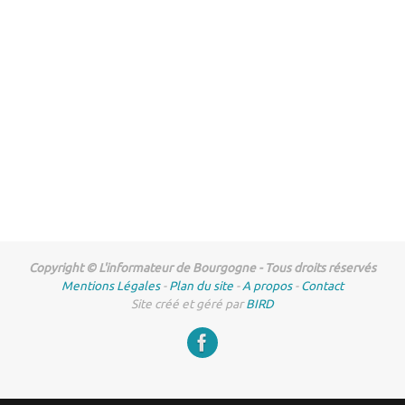
Copyright © L'informateur de Bourgogne - Tous droits réservés
Mentions Légales
-
Plan du site
-
A propos
-
Contact
Site créé et géré par
BIRD