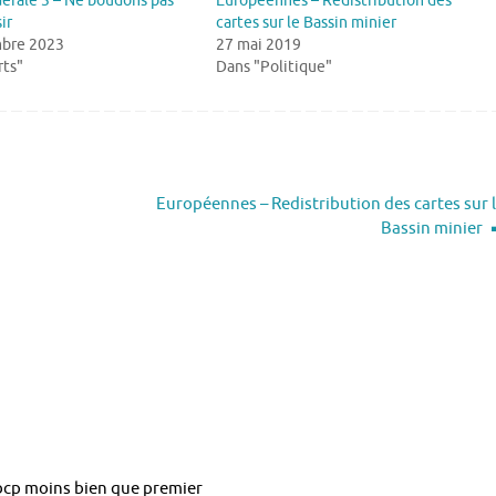
érale 3 – Ne boudons pas
Européennes – Redistribution des
ir
cartes sur le Bassin minier
bre 2023
27 mai 2019
rts"
Dans "Politique"
Européennes – Redistribution des cartes sur 
Bassin minier
 bcp moins bien que premier