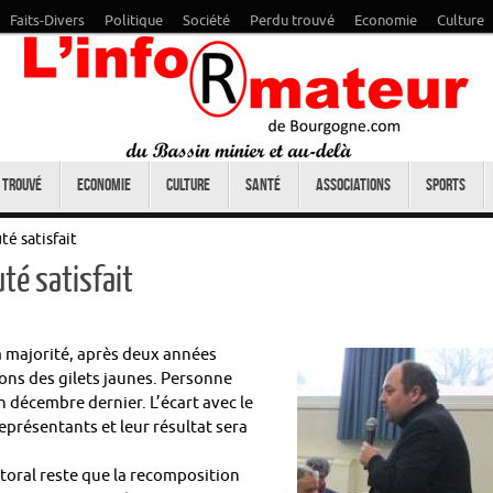
Faits-Divers
Politique
Société
Perdu trouvé
Economie
Culture
 trouvé
Economie
Culture
Santé
Associations
Sports
é satisfait
té satisfait
la majorité, après deux années
ions des gilets jaunes. Personne
n décembre dernier. L’écart avec le
présentants et leur résultat sera
toral reste que la recomposition