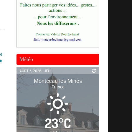
le
Météo
AOÛT 6, 2026 - JEU.
Montceau-les-Mines
France
23
°
C