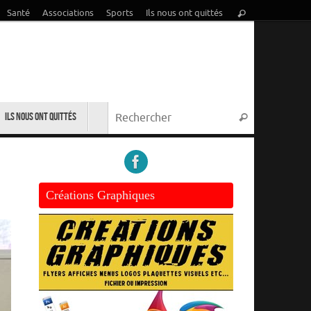
Recherche
Santé
Associations
Sports
Ils nous ont quittés
Rechercher
pour
:
Recherche p
Ils nous ont quittés
Rechercher
Créations Graphiques