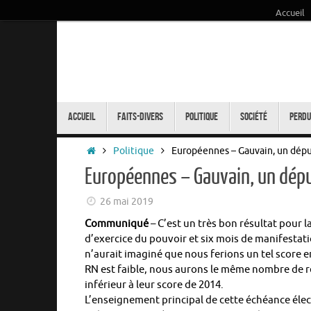
Accueil
Passer
au
contenu
Passer
au
Accueil
Faits-Divers
Politique
Société
Perdu
contenu
Accueil
Politique
Européennes – Gauvain, un déput
Européennes – Gauvain, un dépu
26 mai 2019
Communiqué
– C’est un très bon résultat pour 
d’exercice du pouvoir et six mois de manifestat
n’aurait imaginé que nous ferions un tel score e
RN est faible, nous aurons le même nombre de re
inférieur à leur score de 2014.
L’enseignement principal de cette échéance élec