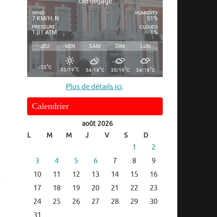
ciel dégagé
WIND
HUMIDITY
7 KM/H, N
51%
PRESSURE
CLOUDS
1.01 ATM
1%
JEU
VEN
SAM
DIM
LUN
°
-/23
C
°
°
°
°
32/19
C
34/18
C
35/19
C
34/18
C
Plus de détails ici
.
Calendrier
août 2026
L
M
M
J
V
S
D
1
2
3
4
5
6
7
8
9
10
11
12
13
14
15
16
s
17
18
19
20
21
22
23
24
25
26
27
28
29
30
31