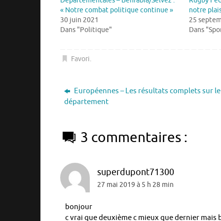
Départementales – Benrabia/Selvez :
Rugby Féd
« Notre combat politique continue »
notre plais
30 juin 2021
25 septem
Dans "Politique"
Dans "Spo
Favori
.
Européennes – Les résultats complets sur le
département
3 commentaires :
superdupont71300
27 mai 2019 à 5 h 28 min
bonjour
c vrai que deuxième c mieux que dernier mais