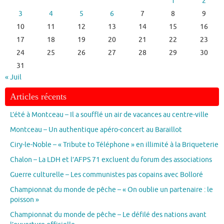
1
2
3
4
5
6
7
8
9
10
11
12
13
14
15
16
17
18
19
20
21
22
23
24
25
26
27
28
29
30
31
« Juil
Articles récents
L’été à Montceau – Il a soufflé un air de vacances au centre-ville
Montceau – Un authentique apéro-concert au Baraillot
Ciry-le-Noble – « Tribute to Téléphone » en illimité à la Briqueterie
Chalon – La LDH et l’AFPS 71 excluent du forum des associations
Guerre culturelle – Les communistes pas copains avec Bolloré
Championnat du monde de pêche – « On oublie un partenaire : le
poisson »
Championnat du monde de pêche – Le défilé des nations avant