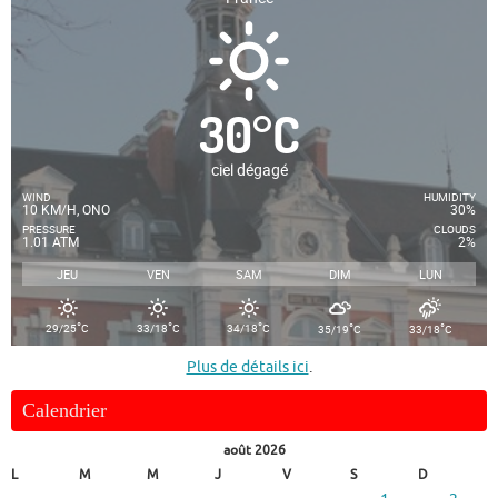
30
°
C
ciel dégagé
WIND
HUMIDITY
10 KM/H, ONO
30%
PRESSURE
CLOUDS
1.01 ATM
2%
JEU
VEN
SAM
DIM
LUN
°
°
°
°
°
29/25
C
33/18
C
34/18
C
35/19
C
33/18
C
Plus de détails ici
.
Calendrier
août 2026
L
M
M
J
V
S
D