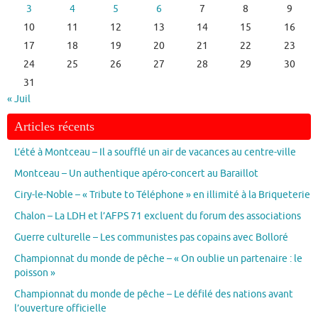
3
4
5
6
7
8
9
10
11
12
13
14
15
16
17
18
19
20
21
22
23
24
25
26
27
28
29
30
31
« Juil
Articles récents
L’été à Montceau – Il a soufflé un air de vacances au centre-ville
Montceau – Un authentique apéro-concert au Baraillot
Ciry-le-Noble – « Tribute to Téléphone » en illimité à la Briqueterie
Chalon – La LDH et l’AFPS 71 excluent du forum des associations
Guerre culturelle – Les communistes pas copains avec Bolloré
Championnat du monde de pêche – « On oublie un partenaire : le
poisson »
Championnat du monde de pêche – Le défilé des nations avant
l’ouverture officielle