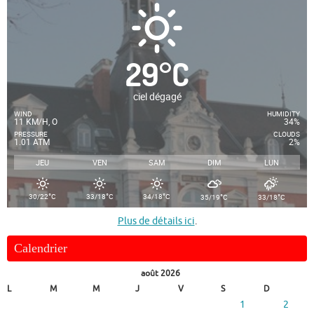
29
°
C
ciel dégagé
WIND
HUMIDITY
11 KM/H, O
34%
PRESSURE
CLOUDS
1.01 ATM
2%
JEU
VEN
SAM
DIM
LUN
°
°
°
°
°
30/22
C
33/18
C
34/18
C
35/19
C
33/18
C
Plus de détails ici
.
Calendrier
août 2026
L
M
M
J
V
S
D
1
2