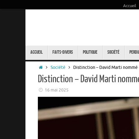
Accueil
Passer
au
contenu
Passer
au
Accueil
Faits-Divers
Politique
Société
Perdu
contenu
Accueil
Société
Distinction – David Marti nommé d
Distinction – David Marti nommé
16 mai 2025