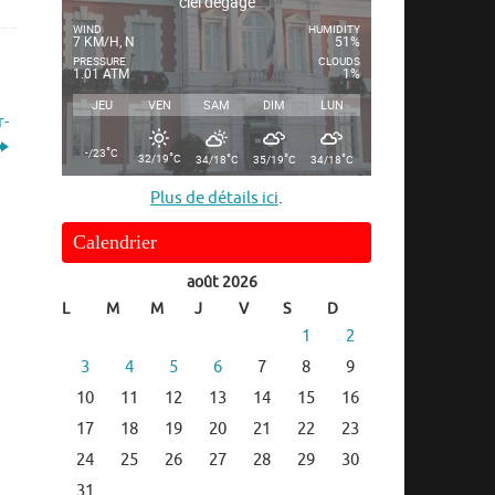
ciel dégagé
WIND
HUMIDITY
7 KM/H, N
51%
PRESSURE
CLOUDS
1.01 ATM
1%
JEU
VEN
SAM
DIM
LUN
r-
°
-/23
C
°
°
°
°
32/19
C
34/18
C
35/19
C
34/18
C
Plus de détails ici
.
Calendrier
août 2026
L
M
M
J
V
S
D
1
2
3
4
5
6
7
8
9
10
11
12
13
14
15
16
17
18
19
20
21
22
23
24
25
26
27
28
29
30
31