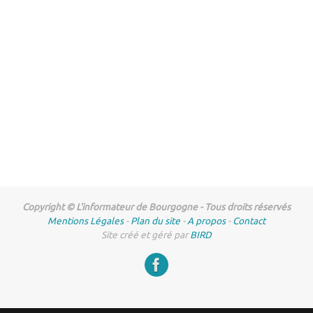
Copyright © L'informateur de Bourgogne - Tous droits réservés
Mentions Légales
-
Plan du site
-
A propos
-
Contact
Site créé et géré par
BIRD