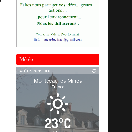
au
Météo
AOÛT 6, 2026 - JEU.
Montceau-les-Mines
France
23
°
C