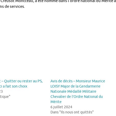
 Creusot Montceau, a été nommé dans l’ordre national du Mérite 
ns de services.
 – Quitter ou rester au PS,
Avis de décès – Monsieur Maurice
i a fait son choix
LOISY Major de la Gendarmerie
23
Nationale Médaillé Militaire
itique"
Chevalier de l’Ordre National du
Mérite
6 juillet 2024
Dans "Ils nous ont quittés"