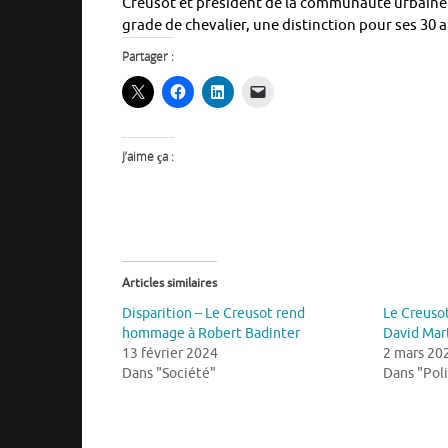
Creusot et président de la communauté urbaine
grade de chevalier, une distinction pour ses 30 a
Partager :
J’aime ça :
Articles similaires
Disparition – Le Creusot rend
Le Creusot
hommage à Robert Badinter
David Mart
13 février 2024
2 mars 20
Dans "Société"
Dans "Pol