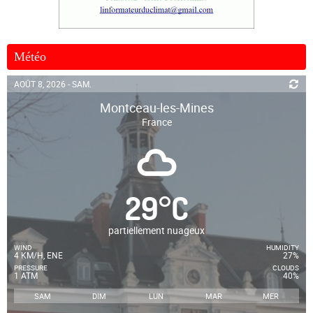
Météo
AOÛT 8, 2026 - SAM.
Montceau-les-Mines
France
29
°
C
partiellement nuageux
WIND
HUMIDITY
4 KM/H, ENE
27%
PRESSURE
CLOUDS
1 ATM
40%
SAM
DIM
LUN
MAR
MER