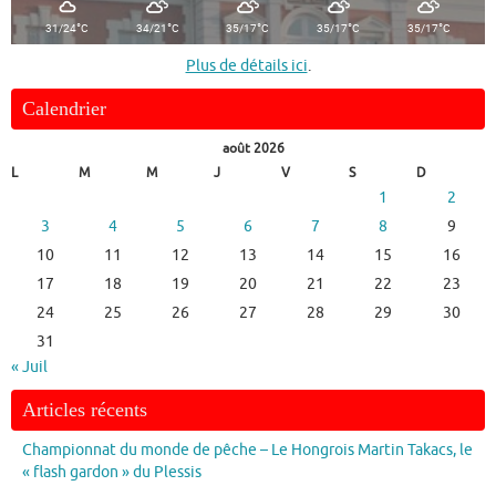
°
°
°
°
°
31/24
C
34/21
C
35/17
C
35/17
C
35/17
C
Plus de détails ici
.
Calendrier
août 2026
L
M
M
J
V
S
D
1
2
3
4
5
6
7
8
9
10
11
12
13
14
15
16
17
18
19
20
21
22
23
24
25
26
27
28
29
30
31
« Juil
Articles récents
Championnat du monde de pêche – Le Hongrois Martin Takacs, le
« flash gardon » du Plessis