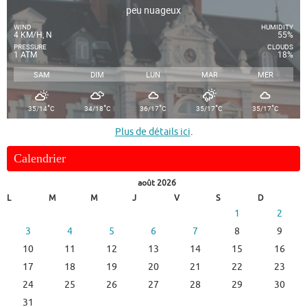
peu nuageux
WIND
HUMIDITY
4 KM/H, N
55%
PRESSURE
CLOUDS
1 ATM
18%
SAM
DIM
LUN
MAR
MER
°
°
°
°
°
35/14
C
34/18
C
36/17
C
35/17
C
35/17
C
Plus de détails ici
.
Calendrier
août 2026
L
M
M
J
V
S
D
1
2
3
4
5
6
7
8
9
10
11
12
13
14
15
16
17
18
19
20
21
22
23
24
25
26
27
28
29
30
31