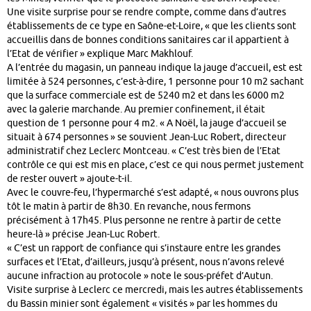
Une visite surprise pour se rendre compte, comme dans d’autres
établissements de ce type en Saône-et-Loire, « que les clients sont
accueillis dans de bonnes conditions sanitaires car il appartient à
l’Etat de vérifier » explique Marc Makhlouf.
A l’entrée du magasin, un panneau indique la jauge d’accueil, est est
limitée à 524 personnes, c’est-à-dire, 1 personne pour 10 m2 sachant
que la surface commerciale est de 5240 m2 et dans les 6000 m2
avec la galerie marchande. Au premier confinement, il était
question de 1 personne pour 4 m2. « A Noël, la jauge d’accueil se
situait à 674 personnes » se souvient Jean-Luc Robert, directeur
administratif chez Leclerc Montceau. « C’est très bien de l’Etat
contrôle ce qui est mis en place, c’est ce qui nous permet justement
de rester ouvert » ajoute-t-il.
Avec le couvre-feu, l’hypermarché s’est adapté, « nous ouvrons plus
tôt le matin à partir de 8h30. En revanche, nous fermons
précisément à 17h45. Plus personne ne rentre à partir de cette
heure-là » précise Jean-Luc Robert.
« C’est un rapport de confiance qui s’instaure entre les grandes
surfaces et l’Etat, d’ailleurs, jusqu’à présent, nous n’avons relevé
aucune infraction au protocole » note le sous-préfet d’Autun.
Visite surprise à Leclerc ce mercredi, mais les autres établissements
du Bassin minier sont également « visités » par les hommes du